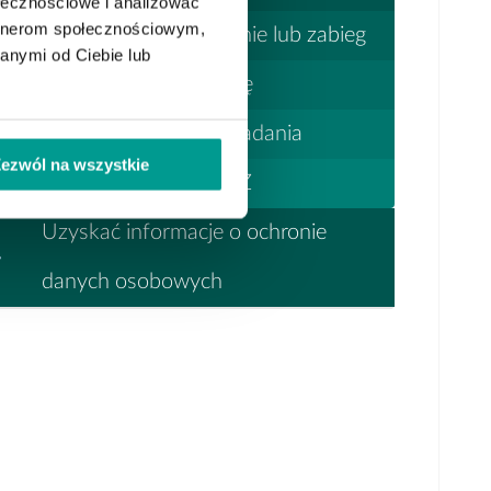
ołecznościowe i analizować
artnerom społecznościowym,
Umówić wizytę, badanie lub zabieg
anymi od Ciebie lub
Zlokalizować placówkę
Przygotować się do badania
ezwól na wszystkie
Złożyć deklaracje POZ
Uzyskać informacje o ochronie
danych osobowych