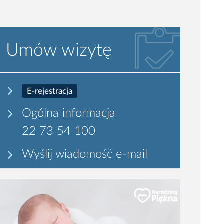
Umów wizytę
E-rejestracja
Ogólna informacja
22 73 54 100
Wyślij wiadomość e-mail