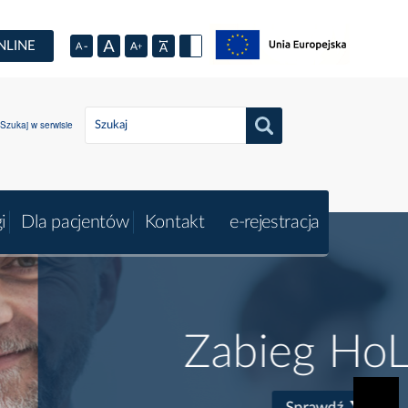
NLINE
Szukaj w serwisie
i
Dla pacjentów
Kontakt
e-rejestracja
bieg HoLEP
Sprawdź ❯