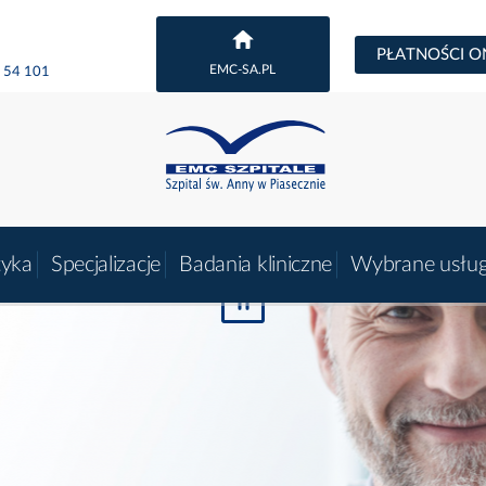
PŁATNOŚCI O
EMC-SA.PL
 54 101
tyka
Specjalizacje
Badania kliniczne
Wybrane usług
zatrzymaj
/
wznów
Za