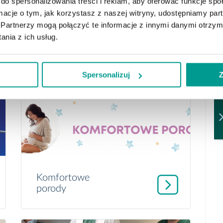
do spersonalizowania treści i reklam, aby oferować funkcje sp
ormacje o tym, jak korzystasz z naszej witryny, udostępniamy p
Partnerzy mogą połączyć te informacje z innymi danymi otrzym
nia z ich usług.
Badania Genetyczne w
Naszym Szpitalu
Spersonalizuj
Z
Komfortowe
porody