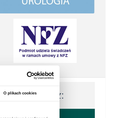
Tutaj możesz:
O plikach cookies
Znaleźć lekarza