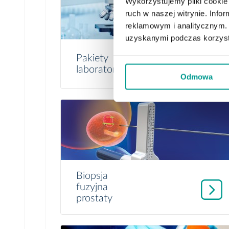
Wykorzystujemy pliki cookie 
ruch w naszej witrynie. Inf
reklamowym i analitycznym. 
uzyskanymi podczas korzysta
Pakiety
laboratoryjne
Odmowa
Biopsja
fuzyjna
prostaty