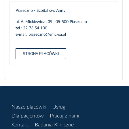
Piaseczno - Szpital św. Anny
ul. A. Mickiewicza 39 , 05-500 Piaseczno
tel.:
22 73 54 100
e-mail:
piaseczno@emc-sa.pl
STRONA PLACÓWKI
Nasze placówki
Usługi
Dla pacjentów
Pracuj z nami
Kontakt
Badania Kliniczne