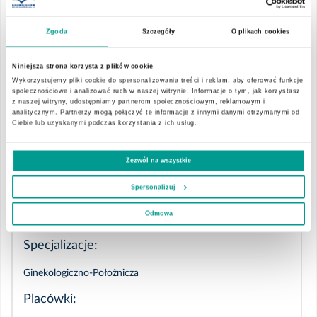
prowadzeniem ciąży fizjologicznej
Zgoda
Szczegóły
O plikach cookies
leczeniem nagłych bądź przewlekłych infekcji dróg rodnych
poradnictwem antykoncepcyjnym - odpowiednim doborem do
Niniejsza strona korzysta z plików cookie
potrzeb pacjentki, bądź kontynuacją
Wykorzystujemy pliki cookie do spersonalizowania treści i reklam, aby oferować funkcje
społecznościowe i analizować ruch w naszej witrynie. Informacje o tym, jak korzystasz
zaburzeniami miesiączkowania
z naszej witryny, udostępniamy partnerom społecznościowym, reklamowym i
analitycznym. Partnerzy mogą połączyć te informacje z innymi danymi otrzymanymi od
menopauzą
Ciebie lub uzyskanymi podczas korzystania z ich usług.
chorobami ginekologicznymi
Zezwól na wszystkie
>> Przejdź do poradni ginekologicznej
>> Umów wizytę
Spersonalizuj
Odmowa
Specjalizacje:
Ginekologiczno-Położnicza
Placówki: