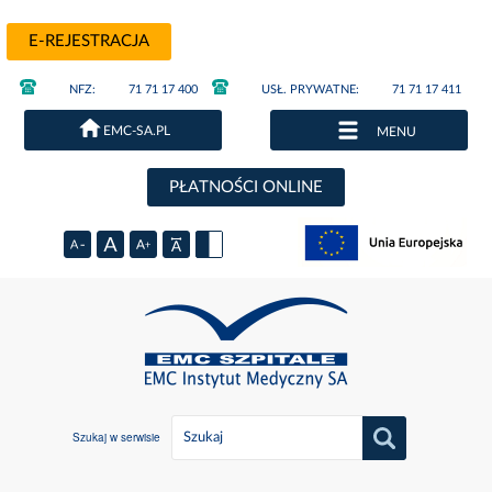
E-REJESTRACJA
NFZ:
71 71 17 400
USŁ. PRYWATNE:
71 71 17 411
EMC-SA.PL
MENU
PŁATNOŚCI ONLINE
Szukaj w serwisie