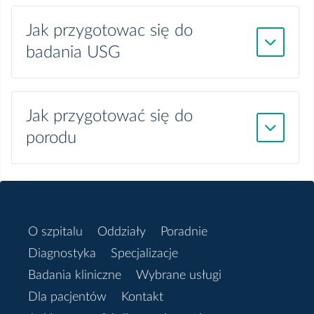
Jak przygotowac się do
badania USG
Jak przygotować się do
porodu
O szpitalu
Oddziały
Poradnie
Diagnostyka
Specjalizacje
Badania kliniczne
Wybrane usługi
Dla pacjentów
Kontakt