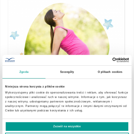
Zgoda
Szczegóły
O plikach cookies
Niniejsza strona korzysta z plików cookie
Trening mięśni Kegla
Wykorzystujemy pliki cookie do spersonalizowania treści i reklam, aby oferować funkcje
społecznościowe i analizować ruch w naszej witrynie. Informacje o tym, jak korzystasz
z naszej witryny, udostępniamy partnerom społecznościowym, reklamowym i
Istnieje wiele sposobów na samodzielną pracę nad swoim
analitycznym. Partnerzy mogą połączyć te informacje z innymi danymi otrzymanymi od
Ciebie lub uzyskanymi podczas korzystania z ich usług.
ciałem, której efekty są pomocne na przykład w czasie
porodu. Jednym z nich są ćwiczenia mięśni dna miednicy.
Zezwól na wszystkie
W naszej placówce możesz skorzystać z zajęć, podczas