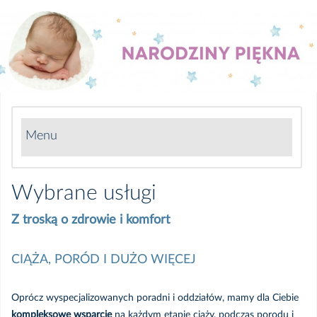
Menu
Narodziny Piękna
Wybrane usługi
O projekcie
Z troską o zdrowie i komfort
Oddziały i Poradnie
CIĄŻA, PORÓD I DUŻO WIĘCEJ
Wybrane usługi
Oprócz wyspecjalizowanych poradni i oddziałów, mamy dla Ciebie
kompleksowe wsparcie
na każdym etapie ciąży, podczas porodu i