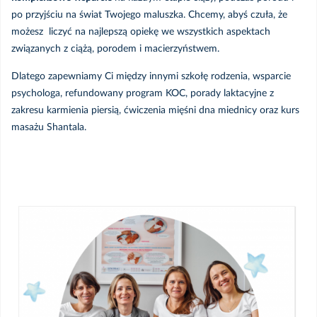
FAQ - pytania i odpowiedzi
po przyjściu na świat Twojego maluszka. Chcemy, abyś czuła, że
możesz liczyć na najlepszą opiekę we wszystkich aspektach
Materiały do pobrania
związanych z ciążą, porodem i macierzyństwem.
Kontakt
Dlatego zapewniamy Ci między innymi szkołę rodzenia, wsparcie
psychologa, refundowany program KOC, porady laktacyjne z
zakresu karmienia piersią, ćwiczenia mięśni dna miednicy oraz kurs
masażu Shantala.