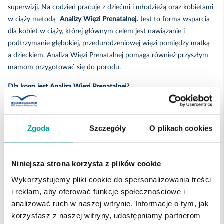
superwizji. Na codzień pracuje z dziećmi i młodzieżą oraz kobietami
w ciąży metodą
Analizy Więzi Prenatalnej.
Jest to forma wsparcia
dla kobiet w ciąży, której głównym celem jest nawiązanie i
podtrzymanie głębokiej, przedurodzeniowej więzi pomiędzy matką
a dzieckiem. Analiza Więzi Prenatalnej pomaga również przyszłym
mamom przygotować się do porodu.
Dla kogo jest Analiza Więzi Prenatalnej?
Dla kobiet w ciąży, które:
Zgoda
Szczegóły
O plikach cookies
doświadczają nadmiernego lęku o dziecko, o jego zdrowie,
rozwój,
mają trudności w odczuwaniu dziecka na poziomie fizycznym,
Niniejsza strona korzysta z plików cookie
psychicznym,
Wykorzystujemy pliki cookie do spersonalizowania treści
których ciąża jest zagrożona,
i reklam, aby oferować funkcje społecznościowe i
są po poronieniach, traumatycznych porodach (siłami natury i
analizować ruch w naszej witrynie. Informacje o tym, jak
cesarskim cięciu), przedwczesnych porodach, zapłodnieniu in-
korzystasz z naszej witryny, udostępniamy partnerom
vitro i innych trudnych doświadczeniach pre- i perinatalnych,