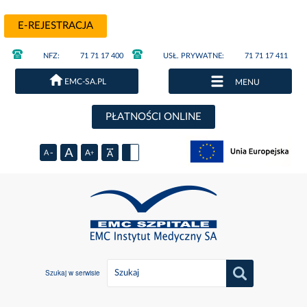
E-REJESTRACJA
NFZ:
71 71 17 400
USŁ. PRYWATNE:
71 71 17 411
EMC-SA.PL
MENU
PŁATNOŚCI ONLINE
Szukaj w serwisie