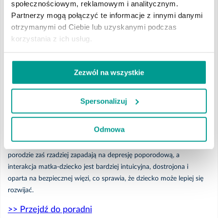
społecznościowym, reklamowym i analitycznym.
doświadczają niepokojącego lęku związanego z porodem i
Partnerzy mogą połączyć te informacje z innymi danymi
okresem po urodzeniu dziecka,
otrzymanymi od Ciebie lub uzyskanymi podczas
korzystania z ich usług.
obawiają się podjęcia nowej roli - roli mamy,
pragną pogłębić więź z dzieckiem już na etapie prenatalnym.
Zezwól na wszystkie
Korzyści płynące z Analizy Więzi Prenatalnej
Spersonalizuj
Badania pokazują, że kobiety, które korzystały w czasie ciąży ze
wsparcia metodą Analizy Więzi Prenatalnej mają bardziej naturalne
Odmowa
(zmniejsza się ilość urazów okołoporodowych), krótsze i o czasie
porody, doświadczają mniej lęku i bólu podczas porodu, po
porodzie zaś rzadziej zapadają na depresję poporodową, a
interakcja matka-dziecko jest bardziej intuicyjna, dostrojona i
oparta na bezpiecznej więzi, co sprawia, że dziecko może lepiej się
rozwijać.
>> Przejdź do poradni