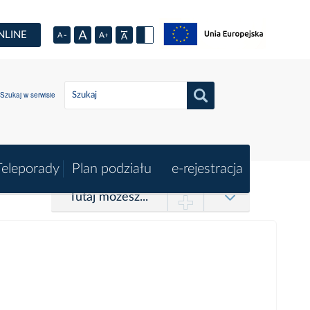
NLINE
Szukaj w serwisie
Teleporady
Plan podziału
e-rejestracja
Tutaj możesz...