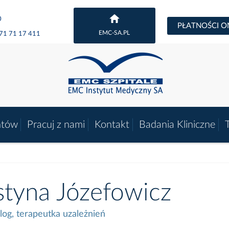
0
PŁATNOŚCI O
EMC-SA.PL
71 71 17 411
ntów
Pracuj z nami
Kontakt
Badania Kliniczne
styna Józefowicz
log, terapeutka uzależnień