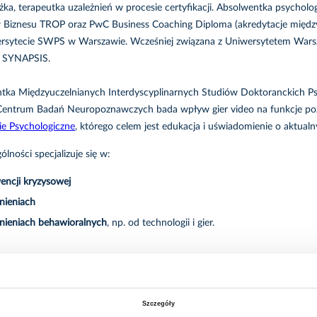
ka, terapeutka uzależnień w procesie certyfikacji. Absolwentka psychologii k
 Biznesu TROP oraz PwC Business Coaching Diploma (akredytacje międ
rsytecie SWPS w Warszawie. Wcześniej związana z Uniwersytetem Warsz
ą SYNAPSIS.
tka Międzyuczelnianych Interdyscyplinarnych Studiów Doktoranckich Ps
entrum Badań Neuropoznawczych bada wpływ gier video na funkcje po
e Psychologiczne
, którego celem jest edukacja i uświadomienie o aktua
lności specjalizuje się w:
wencji kryzysowej
nieniach
żnieniach behawioralnych
, np. od technologii i gier.
lu św. Anny prowadzi konsultacje:
Szczegóły
od 18 r.ż.