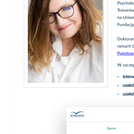
Psycholoż
Trenerów
na Uniwe
Fundacj
Doktoran
ramach C
Pogotowi
W szczegó
inter
uzależ
uzale
W Szpita
Zgoda
NFZ - 