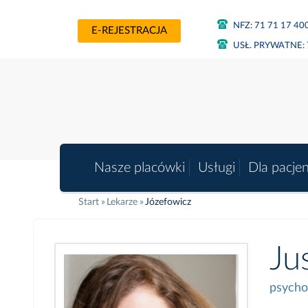
NFZ:
71 71 17 40
E-REJESTRACJA
USŁ. PRYWATNE:
Nasze placówki
Usługi
Dla pacje
Start
Lekarze
Józefowicz
Ju
psycho