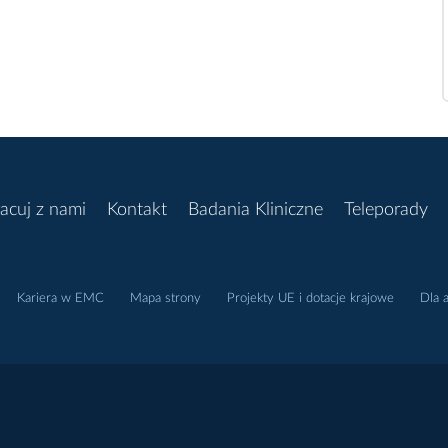
acuj z nami
Kontakt
Badania Kliniczne
Teleporady
Kariera w EMC
Mapa strony
Projekty UE i dotacje krajowe
Dla 