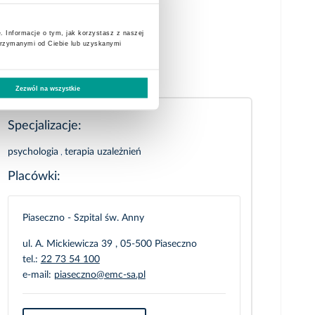
. Informacje o tym, jak korzystasz z naszej
ych dzieci.
trzymanymi od Ciebie lub uzyskanymi
Zezwól na wszystkie
Specjalizacje:
psychologia
,
terapia uzależnień
Placówki:
Piaseczno - Szpital św. Anny
ul. A. Mickiewicza 39 , 05-500 Piaseczno
tel.:
22 73 54 100
e-mail:
piaseczno@emc-sa.pl