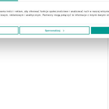
yjne - od 15 r.ż.
ania treści i reklam, aby oferować funkcje społecznościowe i analizować ruch w naszej witrynie
padku uzależnienia od gier istnieje możliwość konsultacji również młodsz
ciowym, reklamowym i analitycznym. Partnerzy mogą połączyć te informacje z innymi danymi o
Spersonalizuj