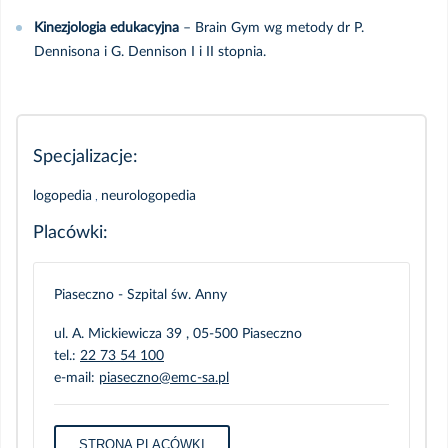
Kinezjologia edukacyjna
– Brain Gym wg metody dr P.
Dennisona i G. Dennison I i II stopnia.
Specjalizacje:
logopedia
,
neurologopedia
Placówki:
Piaseczno - Szpital św. Anny
ul. A. Mickiewicza 39 , 05-500 Piaseczno
tel.:
22 73 54 100
e-mail:
piaseczno@emc-sa.pl
STRONA PLACÓWKI