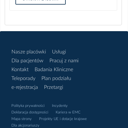
Nasze placówki
Usługi
Dla pacjentów
Pracuj z nami
Kontakt
Badania Kliniczne
Teleporady
Plan podziału
e-rejestracja
Przetargi
Polityka prywatności
Incydenty
Deklaracja dostępności
Kariera w EMC
Mapa strony
Projekty UE i dotacje krajowe
Dla akcjonariuszy