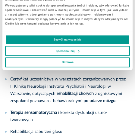
producenta)
Wykorzystujemy pliki cookie do spersonalizowania treści i reklam, aby oferować funkcje
społecznościowe i analizować ruch w naszej witrynie. Informacje o tym, jak korzystasz
Diagnoza i terapia dysfagii
z naszej witryny, udostępniamy partnerom społecznościowym, reklamowym i
analitycznym. Partnerzy mogą połączyć te informacje z innymi danymi otrzymanymi od
Ciebie lub uzyskanymi podczas korzystania z ich usług.
Certyfikat uczestnictwa w konferencji naukowej rehabilitacja po
udarze mózgu – najnowsze osiągnięcia zorganizowanej przez
Zezwól na wszystkie
komisję chorób naczyniowych komitetu nauk neurologicznych
polskiej akademii nauk
Spersonalizuj
AAC
– wspomagające i alternatywne
metody porozumiewania
Odmowa
się
osób z poważnymi zaburzeniami komunikacji
Certyfikat uczestnictwa w warsztatach zorganizowanych przez
II Klinikę Neurologii Instytutu Psychiatrii i Neurologii w
Warszawie, dotyczących
rehabilitacji chorych
z ogniskowymi
zespołami poznawczo–behawioralnymi
po udarze mózgu.
Terapia sensomotoryczna
i korekta dysfunkcji ustno-
twarzowych
Rehabilitacja zaburzeń głosu