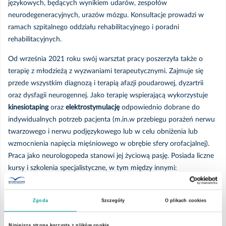
językowych, będących wynikiem udarów, zespołów
neurodegeneracyjnych, urazów mózgu. Konsultacje prowadzi w
ramach szpitalnego oddziału rehabilitacyjnego i poradni
rehabilitacyjnych.
Od września 2021 roku swój warsztat pracy poszerzyła także o
terapię z młodzieżą z wyzwaniami terapeutycznymi. Zajmuje się
przede wszystkim diagnozą i terapią afazji poudarowej, dyzartrii
oraz dysfagii neurogennej. Jako terapię wspierającą wykorzystuje
kinesiotaping
oraz
elektrostymulację
odpowiednio dobrane do
indywidualnych potrzeb pacjenta (m.in.w przebiegu porażeń nerwu
twarzowego i nerwu podjęzykowego lub w celu obniżenia lub
wzmocnienia napięcia mięśniowego w obrębie sfery orofacjalnej).
Praca jako neurologopeda stanowi jej życiową pasję. Posiada liczne
kursy i szkolenia specjalistyczne, w tym między innymi:
Kinesiotaping logopedyczny
– podejście praktyczne
Zgoda
Szczegóły
O plikach cookies
Elektrostymulacja w logopedii (szkolenie z wykorzystaniem
aparatu
Ecostim 100
(zgodnie ze standardami użytku i licencji
Niniejsza strona korzysta z plików cookie