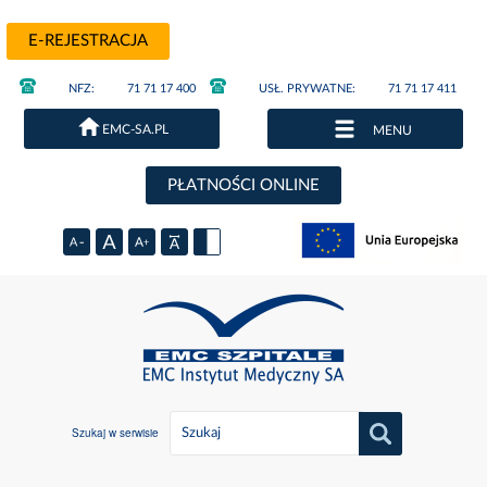
E-REJESTRACJA
NFZ:
71 71 17 400
USŁ. PRYWATNE:
71 71 17 411
EMC-SA.PL
MENU
PŁATNOŚCI ONLINE
Szukaj w serwisie