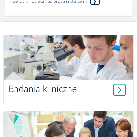
❯
Geriatria i opieka nad osobami starszymi
więcej
Badania kliniczne
szczegółów
o
informacji: