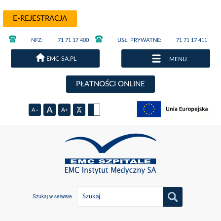
E-REJESTRACJA
NFZ:
71 71 17 400
USŁ. PRYWATNE:
71 71 17 411
EMC-SA.PL
MENU
PŁATNOŚCI ONLINE
Szukaj w serwisie