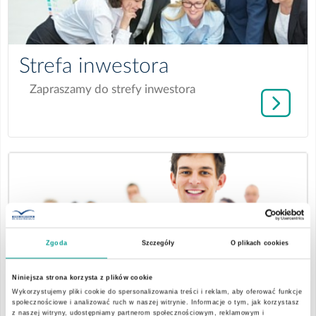
więcej
Strefa inwestora
szczegółów
Zapraszamy do strefy inwestora
o
informacji:
Zgoda
Szczegóły
O plikach cookies
więcej
Pracuj z nami
Niniejsza strona korzysta z plików cookie
Wykorzystujemy pliki cookie do spersonalizowania treści i reklam, aby oferować funkcje
szczegółów
Dołącz do naszego zespołu
społecznościowe i analizować ruch w naszej witrynie. Informacje o tym, jak korzystasz
z naszej witryny, udostępniamy partnerom społecznościowym, reklamowym i