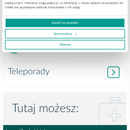
analitycznym. Partnerzy mogą połączyć te informacje z innymi danymi otrzymanymi od
o
Ciebie lub uzyskanymi podczas korzystania z ich usług.
informacji:
Zezwól na wszystkie
Spersonalizuj
Odmowa
więcej
Teleporady
szczegółów
o
informacji:
Tutaj możesz: