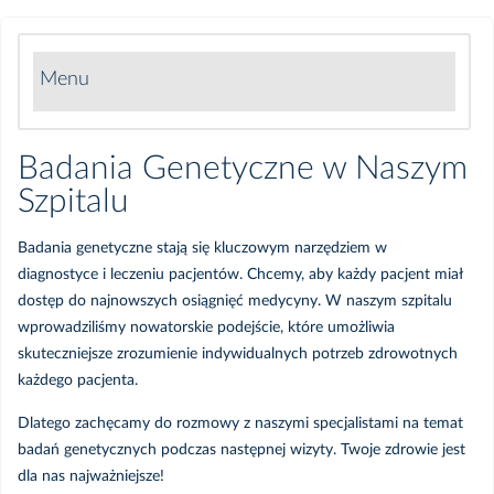
Menu
Pakiety laboratoryjne
Badania Genetyczne w Naszym
Szpitalu
Badania Genetyczne w Naszym Szpitalu
Badania genetyczne stają się kluczowym narzędziem w
Biopsja fuzyjna prostaty
diagnostyce i leczeniu pacjentów. Chcemy, aby każdy pacjent miał
dostęp do najnowszych osiągnięć medycyny. W naszym szpitalu
Cytologia na NFZ
wprowadziliśmy nowatorskie podejście, które umożliwia
skuteczniejsze zrozumienie indywidualnych potrzeb zdrowotnych
Badania laboratoryjne
każdego pacjenta.
Dlatego zachęcamy do rozmowy z naszymi specjalistami na temat
Badania USG i USG Doppler
badań genetycznych podczas następnej wizyty. Twoje zdrowie jest
dla nas najważniejsze!