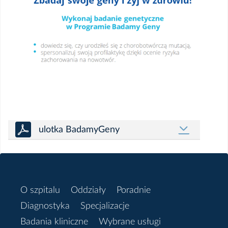
ulotka BadamyGeny
O szpitalu
Oddziały
Poradnie
Diagnostyka
Specjalizacje
Badania kliniczne
Wybrane usługi