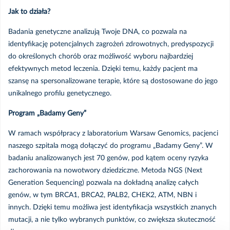
Badania USG u dzieci
Jak to działa?
Badania RTG
Badania genetyczne analizują Twoje DNA, co pozwala na
identyfikację potencjalnych zagrożeń zdrowotnych, predyspozycji
do określonych chorób oraz możliwość wyboru najbardziej
Badania tomografii komputerowej (badanie TK)
efektywnych metod leczenia. Dzięki temu, każdy pacjent ma
szansę na spersonalizowane terapie, które są dostosowane do jego
Badania czynnościowe układu oddechowego
unikalnego profilu genetycznego.
Program „Badamy Geny”
Badania cystoskopowe
W ramach współpracy z laboratorium Warsaw Genomics, pacjenci
Badania endoskopowe
naszego szpitala mogą dołączyć do programu „Badamy Geny”. W
badaniu analizowanych jest 70 genów, pod kątem oceny ryzyka
zachorowania na nowotwory dziedziczne. Metoda NGS (Next
Echo serca
Generation Sequencing) pozwala na dokładną analizę całych
genów, w tym BRCA1, BRCA2, PALB2, CHEK2, ATM, NBN i
Fiberoskopia
innych. Dzięki temu możliwa jest identyfikacja wszystkich znanych
mutacji, a nie tylko wybranych punktów, co zwiększa skuteczność