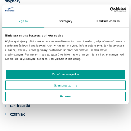
diagnozy.
Dzięki programowi „Badamy Geny” możliwe jest wykrycie mutacji
genów związanych z ryzykiem zachorowania na nowotwory takie
Zgoda
Szczegóły
O plikach cookies
jak:
Niniejsza strona korzysta z plików cookie
rak piersi
Wykorzystujemy pliki cookie do spersonalizowania treści i reklam, aby oferować funkcje
społecznościowe i analizować ruch w naszej witrynie. Informacje o tym, jak korzystasz
rak jajnika
z naszej witryny, udostępniamy partnerom społecznościowym, reklamowym i
rak prostaty
analitycznym. Partnerzy mogą połączyć te informacje z innymi danymi otrzymanymi od
Ciebie lub uzyskanymi podczas korzystania z ich usług.
rak jelita grubego
rak nerki
Zezwól na wszystkie
rak endometrium
Spersonalizuj
rak tarczycy
Odmowa
rak żołądka
rak trzustki
czerniak