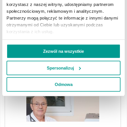
korzystasz z naszej witryny, udostępniamy partnerom
społecznościowym, reklamowym i analitycznym.
“ Trudne czasy, jak sobie
Partnerzy mogą połączyć te informacje z innymi danymi
radzić ?”
otrzymanymi od Ciebie lub uzyskanymi podczas
korzystania z ich usług.
” Najpierw rób to, co konieczne. Potem rób, to co
możliwe. Na koniec zobaczysz, że dokonałeś
Zezwól na wszystkie
niemożliwego”
Spersonalizuj
WIĘCEJ
Odmowa