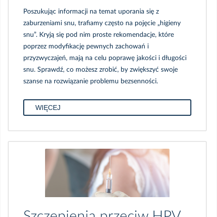
Pliki do pobrania
Poszukując informacji na temat uporania się z
zaburzeniami snu, trafiamy często na pojęcie „higieny
Kompendium Pierwszej Pomocy
snu”. Kryją się pod nim proste rekomendacje, które
Przedmedycznej
poprzez modyfikację pewnych zachowań i
przyzwyczajeń, mają na celu poprawę jakości i długości
Porady zdrowotne
snu. Sprawdź, co możesz zrobić, by zwiększyć swoje
szanse na rozwiązanie problemu bezsenności.
Endoprotezy
Blog
WIĘCEJ
Leczenie otyłości
Ciąża i macierzyństwo
Dla zapracowanych
Polityka prywatności
Dla seniorów
Infolinia COVID
Dla rodziców
Incydenty
Szczepienia przeciw HPV