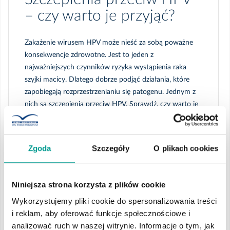
Cztery pory roku
– czy warto je przyjąć?
Medycyna podróży
Zakażenie wirusem HPV może nieść za sobą poważne
Inne porady zdrowotne
konsekwencje zdrowotne. Jest to jeden z
najważniejszych czynników ryzyka wystąpienia raka
szyjki macicy. Dlatego dobrze podjąć działania, które
zapobiegają rozprzestrzenianiu się patogenu. Jednym z
nich są szczepienia przeciw HPV. Sprawdź, czy warto je
przyjąć.
WIĘCEJ
Zgoda
Szczegóły
O plikach cookies
Niniejsza strona korzysta z plików cookie
Wykorzystujemy pliki cookie do spersonalizowania treści
i reklam, aby oferować funkcje społecznościowe i
analizować ruch w naszej witrynie. Informacje o tym, jak