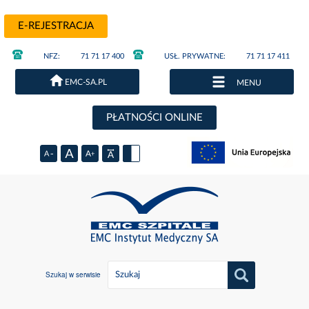
E-REJESTRACJA
NFZ:
71 71 17 400
USŁ. PRYWATNE:
71 71 17 411
EMC-SA.PL
MENU
PŁATNOŚCI ONLINE
Szukaj w serwisie