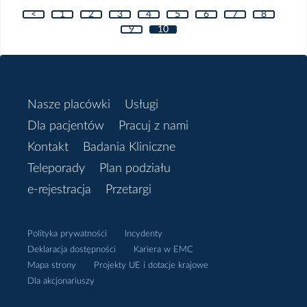
<
1
2
3
4
5
6
7
8
9
10
Nasze placówki
Usługi
Dla pacjentów
Pracuj z nami
Kontakt
Badania Kliniczne
Teleporady
Plan podziału
e-rejestracja
Przetargi
Polityka prywatności
Incydenty
Deklaracja dostępności
Kariera w EMC
Mapa strony
Projekty UE i dotacje krajowe
Dla akcjonariuszy