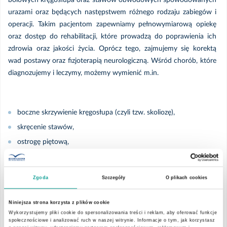
bólowych kręgosłupa oraz stawów obwodowych spowodowanych
urazami oraz będących następstwem różnego rodzaju zabiegów i
Poradnia Neonatologiczna
operacji. Takim pacjentom zapewniamy pełnowymiarową opiekę
oraz dostęp do rehabilitacji, które prowadzą do poprawienia ich
Poradnia Okulistyczna
zdrowia oraz jakości życia. Oprócz tego, zajmujemy się korektą
wad postawy oraz fizjoterapią neurologiczną. Wśród chorób, które
diagnozujemy i leczymy, możemy wymienić m.in.
Poradnia Onkologiczna
Poradnia Otolaryngologiczna
boczne skrzywienie kręgosłupa (czyli tzw. skoliozę),
skręcenie stawów,
Poradnia Pediatryczna
ostrogę piętową,
oraz różnego rodzaju urazy kręgosłupa.
Poradnia Podstawowej Opieki Zdrowotnej
Zgoda
Szczegóły
O plikach cookies
Poradnia Preluksacyjna
Zapraszamy do kontaktu i rejestracji! Każdy pacjent Poradni
Niniejsza strona korzysta z plików cookie
Rehabilitacyjnej EMC, po prawidłowym rozpoznaniu, ma dobierany
Wykorzystujemy pliki cookie do spersonalizowania treści i reklam, aby oferować funkcje
Poradnia Pulmonologiczna
społecznościowe i analizować ruch w naszej witrynie. Informacje o tym, jak korzystasz
indywidualny tryb oraz zakres rehabilitacji lub leczenia,