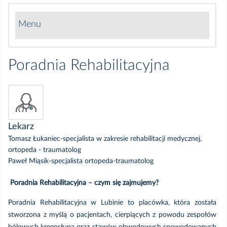
Menu
Poradnia Chirurgii Ogólnej
Poradnia Rehabilitacyjna
Poradnia Chirurgii Onkologicznej
Poradnia Ginekologiczno-Położnicza
Lekarz
Poradnia Leczenia Bólu
Tomasz Łukaniec-specjalista w zakresie rehabilitacji medycznej,
ortopeda - traumatolog
Paweł Miąsik-specjalista ortopeda-traumatolog
Poradnia Medycyny Paliatywnej
Poradnia Rehabilitacyjna – czym się zajmujemy?
Poradania Medycyny Pracy
Poradnia Rehabilitacyjna w Lubinie to placówka, która została
stworzona z myślą o pacjentach, cierpiących z powodu zespołów
Poradnia Medycyny Sportowej