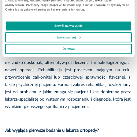
z naszej witryny, udostępniamy partnerom społecznościowym, reklamowym i
dostosowany do schorzenia oraz potrzeb pacjenta.
analitycznym. Partnerzy mogą połączyć te informacje z innymi danymi otrzymanymi od
Poradnia Rehabilitacyjna
Ciebie lub uzyskanymi podczas korzystania z ich usług.
Poradnia Reumatologiczna
Zezwól na wszystkie
Ćwiczenia rehabilitacyjne – alternatywa dla leków i operacji
Spersonalizuj
Pracujący w naszej poradni personel to wykwalifikowani specjaliści,
Poradnia Urazowo - Ortopedyczna
którzy wierzą w to, że ćwiczenia rehabilitacyjne pozwalają na
Odmowa
likwidację bólów pourazowych oraz pooperacyjnych, będąc
nierzadko doskonałą alternatywą dla leczenia farmakologicznego, a
nawet operacji. Rehabilitacja jest procesem mającym na celu
przywrócenie całkowitej lub częściowej sprawności fizycznej, a
także psychicznej pacjenta. Forma i zakres rehabilitacji uzależniony
jest od problemu z jakim zmaga się pacjent i jest dobierana przez
lekarza-specjalistę po wstępnym rozpoznaniu i diagnozie, która jest
wynikiem pierwszego spotkania z pacjentem.
Jak wygląda pierwsze badanie u lekarza ortopedy?