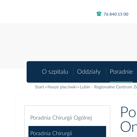
76 840 15 00
O szpitalu
Oddziały
Poradnie
Start
Nasze placówki
Lubin - Regionalne Centrum 
Po
Poradnia Chirurgii Ogólnej
On
Poradnia Chirurgii