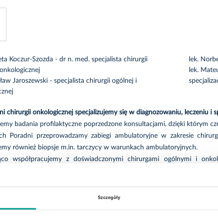
ieta Koczur-Szozda - dr n. med. specjalista chirurgii
lek. Norbe
 onkologicznej
lek. Mateusz
sław Jaroszewski - specjalista chirurgii ogólnej i
specjaliza
cznej
 chirurgii onkologicznej specjalizujemy się w diagnozowaniu, leczeniu i s
my badania profilaktyczne poprzedzone konsultacjami, dzięki którym cz
 Poradni przeprowadzamy zabiegi ambulatoryjne w zakresie chirurg
my również biopsje m.in. tarczycy w warunkach ambulatoryjnych.
ąco współpracujemy z doświadczonymi chirurgami ogólnymi i onkolo
nego leczenia nowotworów. Jeśli zauważasz u siebie jakiekolwiek niepok
y.
Szczegóły
i schorzenia, które leczymy: