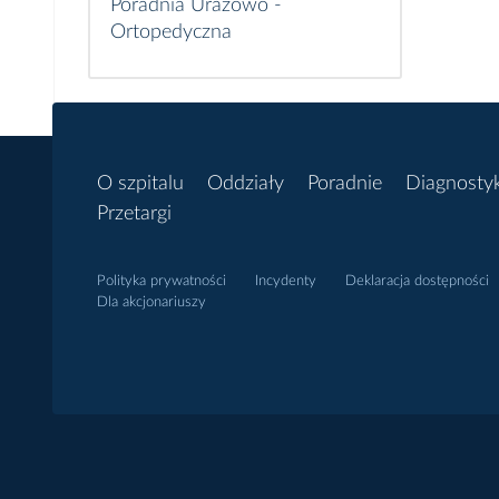
Poradnia Urazowo -
Ortopedyczna
O szpitalu
Oddziały
Poradnie
Diagnosty
Przetargi
Polityka prywatności
Incydenty
Deklaracja dostępności
Dla akcjonariuszy