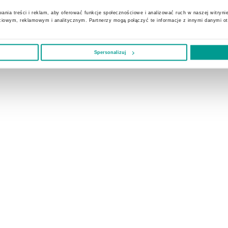
wory łagodne i złośliwe tkanek miękkich
ania treści i reklam, aby oferować funkcje społecznościowe i analizować ruch w naszej witrynie
wory tarczycy
ciowym, reklamowym i analitycznym. Partnerzy mogą połączyć te informacje z innymi danymi o
wory złośliwe skóry
wory łagodne i złośliwe piersi
Spersonalizuj