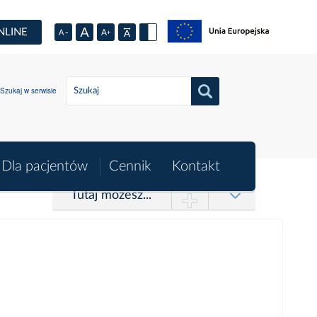
NLINE
Szukaj w serwisie
Dla pacjentów
Cennik
Kontakt
Tutaj możesz...