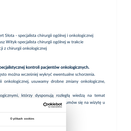
rt Słota - specjalista chirurgii ogólnej i onkologicznej
 Wityk-specjalista chirurgii ogólnej w trakcie
cji z chirurgii onkologicznej
pecjalistycznej kontroli pacjentów onkologicznych.
ęsto można wcześniej wykryć ewentualne schorzenia.
ii onkologicznej, usuwamy drobne zmiany onkologiczne,
gicznymi, którzy dysponują rozległą wiedzą na temat
ojące objawy, zrób krok ku zdrowiu i umów się na wizytę u
O plikach cookies