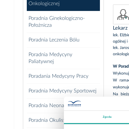
Onkologicznej
Poradnia Ginekologiczno-
Położnicza
Lekarz
lek. Elżb
Poradnia Leczenia Bólu
ogólnej i
lek. Jaro
Poradnia Medycyny
onkologi
Paliatywnej
W Poradni
Wykonuje
Poradania Medycyny Pracy
W ramach
wykonuje
Poradnia Medycyny Sportowej
Na bież
skojarzo
Poradnia Neonatologiczna
specjalist
Zgoda
Choroby 
Poradnia Okulistyczna