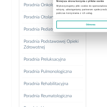
Nowot
Niniejsza strona korzysta z plików cookie
Poradnia Onkologiczna
Wykorzystujemy pliki cookie do spersonalizow
Nowot
witryny, udostępniamy partnerom społecznoś
podczas korzystania z ich usług.
Nowot
Poradnia Otolaryngologiczna
Nowot
Odmowa
Poradnia Pediatryczna
Poradnia Podstawowej Opieki
Zdrowotnej
Poradnia Preluksacyjna
Poradnia Pulmonologiczna
Poradnia Rehabilitacyjna
Poradnia Reumatologiczna