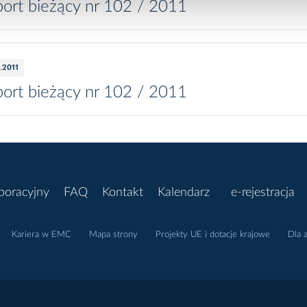
ort bieżący nr 102 / 2011
0.2011
ort bieżący nr 102 / 2011
poracyjny
FAQ
Kontakt
Kalendarz
e-rejestracja
Kariera w EMC
Mapa strony
Projekty UE i dotacje krajowe
Dla 