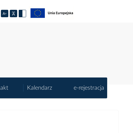
akt
Kalendarz
e-rejestracja