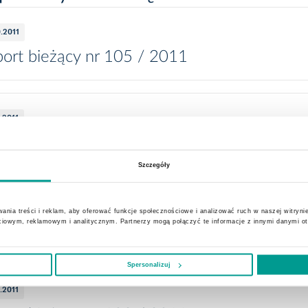
0.2011
ort bieżący nr 105 / 2011
0.2011
ort bieżący nr 104 / 2011
Szczegóły
0.2011
ania treści i reklam, aby oferować funkcje społecznościowe i analizować ruch w naszej witrynie
ciowym, reklamowym i analitycznym. Partnerzy mogą połączyć te informacje z innymi danymi o
ort bieżący nr 103 / 2011
Spersonalizuj
0.2011