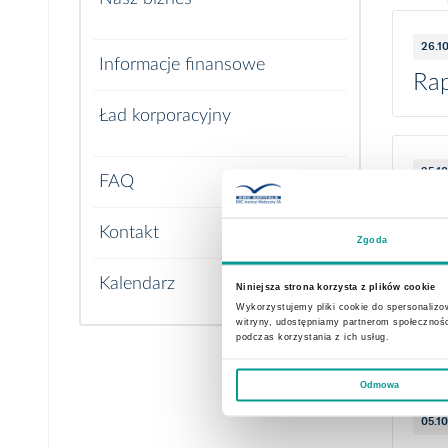
26.1
Kim jesteśmy
Informacje finansowe
Rap
System opieki medycznej w Polsce
Ład korporacyjny
Rynek
Zarząd
25.1
FAQ
Grupa kapitałowa EMC
Rap
Rada Nadzorcza
Kontakt
Historia korporacyjna
Zgoda
Walne zgromadzenie
Kalendarz
Niniejsza strona korzysta z plików cookie
20.1
Audytor
Wykorzystujemy pliki cookie do spersonalizow
witryny, udostępniamy partnerom społecznoś
Rap
podczas korzystania z ich usług.
Odmowa
05.1