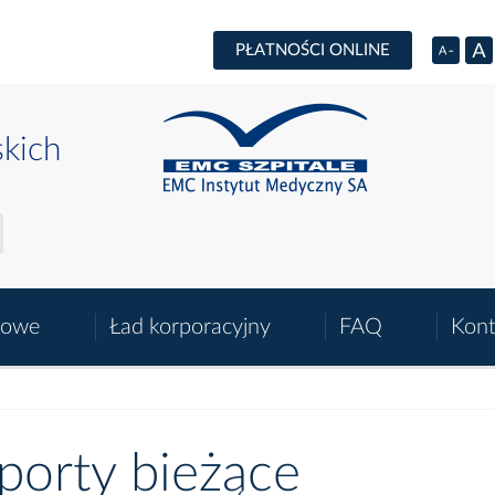
PŁATNOŚCI ONLINE
skich
sowe
Ład korporacyjny
FAQ
Kont
porty bieżące