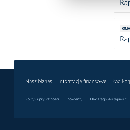
Rap
05.1
Rap
Nasz biznes
Informacje finansowe
Ład kor
Polityka prywatności
Incydenty
Deklaracja dostępności