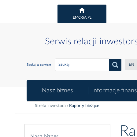
EMC-SA.PL
Serwis relacji inwestor
Szukaj w serwisie
EN
Nasz biznes
Informacje finan
Strefa inwestora
Raporty bieżące
Ra
Nasz biznes