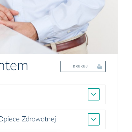
entem
DRUKUJ
 Opiece Zdrowotnej