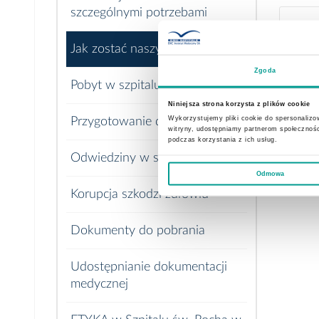
szczególnymi potrzebami
Lec
Jak zostać naszym pacjentem
Zgoda
Pobyt w szpitalu
Niniejsza strona korzysta z plików cookie
Wykorzystujemy pliki cookie do spersonalizow
Przygotowanie do badań
witryny, udostępniamy partnerom społecznoś
podczas korzystania z ich usług.
Odwiedziny w szpitalu
Odmowa
Korupcja szkodzi zdrowiu
Dokumenty do pobrania
Udostępnianie dokumentacji
medycznej