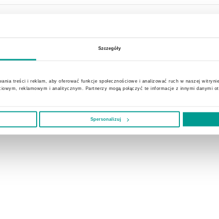
zenie szpitalne
Szczegóły
ania treści i reklam, aby oferować funkcje społecznościowe i analizować ruch w naszej witrynie
ciowym, reklamowym i analitycznym. Partnerzy mogą połączyć te informacje z innymi danymi o
Spersonalizuj