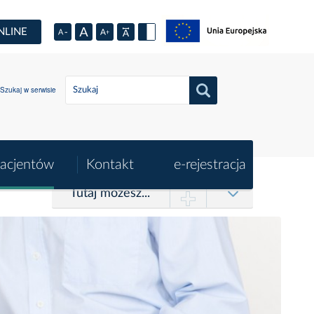
NLINE
Szukaj w serwisie
pacjentów
Kontakt
e-rejestracja
Tutaj możesz...