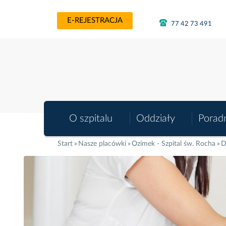
E-REJESTRACJA
77 42 73 491
O szpitalu
Oddziały
Porad
Start
Nasze placówki
Ozimek - Szpital św. Rocha
D