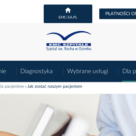
PŁATNOŚCI O
EMC-SA.PL
nie
Diagnostyka
Wybrane usługi
Dla 
la pacjentów
Jak zostać naszym pacjentem