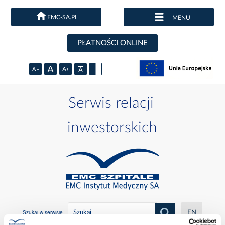
EMC-SA.PL
MENU
PŁATNOŚCI ONLINE
Serwis relacji
inwestorskich
Szukaj w serwisie
EN