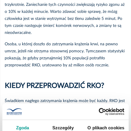
trzykrotnie. Zaniechanie tych czynności zwiększają ryzyko zgonu aż
o 10% w każdej minucie. Warto zdawać sobie sprawę, że mózg
człowieka jest w stanie wytrzymać bez tlenu zaledwie 5 minut. Po
tym czasie następuje śmierć komórek nerwowych, a zmiany te są
nieodwracalne.
Osoba, u której doszło do zatrzymania krążenia krwi, na pewno
umrze, jeżeli nie otrzyma stosownej pomocy. Tymczasem statystyki
pokazują, że gdyby przynajmniej 10% populacji potrafiło
przeprowadzić RKO, uratowano by aż milion osób rocznie.
KIEDY PRZEPROWADZIĆ RKO?
Świadkiem nagłego zatrzymania krążenia może być każdy. RKO jest
często potrzebna u osób:
po wypadkach komunikacyjnych,
Zgoda
Szczegóły
O plikach cookies
doznających zawału mięśnia sercowego,