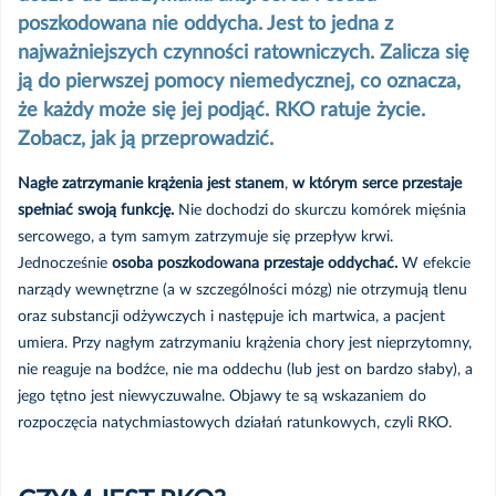
Sugestie i opinie pacjentów
poszkodowana nie oddycha. Jest to jedna z
najważniejszych czynności ratowniczych. Zalicza się
Prawa pacjenta
ją do pierwszej pomocy niemedycznej, co oznacza,
że każdy może się jej podjąć. RKO ratuje życie.
Zobacz, jak ją przeprowadzić.
Pliki do pobrania
Nagłe zatrzymanie krążenia jest stanem
,
w którym serce przestaje
Kompendium Pierwszej Pomocy
spełniać swoją funkcję.
Nie dochodzi do skurczu komórek mięśnia
Przedmedycznej
sercowego, a tym samym zatrzymuje się przepływ krwi.
Jednocześnie
osoba poszkodowana przestaje oddychać.
W efekcie
Porady zdrowotne
narządy wewnętrzne (a w szczególności mózg) nie otrzymują tlenu
oraz substancji odżywczych i następuje ich martwica, a pacjent
umiera. Przy nagłym zatrzymaniu krążenia chory jest nieprzytomny,
Endoprotezy
Blog
nie reaguje na bodźce, nie ma oddechu (lub jest on bardzo słaby), a
jego tętno jest niewyczuwalne. Objawy te są wskazaniem do
Leczenie otyłości
rozpoczęcia natychmiastowych działań ratunkowych, czyli RKO.
RKO u dorosłych i dzieci – czym jest i jak ją
przeprowadzić?
Dla zapracowanych