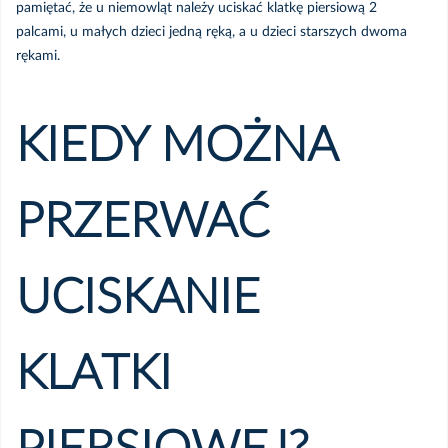
pamiętać, że u niemowląt należy uciskać klatkę piersiową 2
palcami, u małych dzieci jedną ręką, a u dzieci starszych dwoma
rękami.
KIEDY MOŻNA
PRZERWAĆ
UCISKANIE
KLATKI