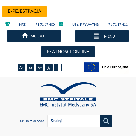
E-REJESTRACJA
NFZ:
71 71 17 400
USŁ. PRYWATNE:
71 71 17 411
EMC-SA.PL
MENU
PŁATNOŚCI ONLINE
Szukaj w serwisie