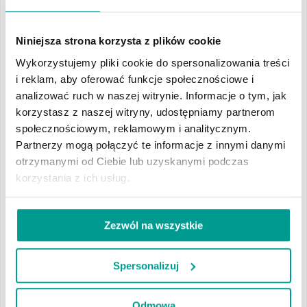
doznających udaru mózgu,
doznających zatoru tętnicy płucnej,
Niniejsza strona korzysta z plików cookie
z zaburzeniami rytmu serca,
Wykorzystujemy pliki cookie do spersonalizowania treści
z zaburzeniami elektrolitowymi,
i reklam, aby oferować funkcje społecznościowe i
po zatruciach lekami.
analizować ruch w naszej witrynie. Informacje o tym, jak
korzystasz z naszej witryny, udostępniamy partnerom
Uciśnięcia klatki piersiowej należy rozpocząć, gdy:
społecznościowym, reklamowym i analitycznym.
Partnerzy mogą połączyć te informacje z innymi danymi
doszło do utraty przytomności,
otrzymanymi od Ciebie lub uzyskanymi podczas
osoba poszkodowana nie oddycha,
korzystania z ich usług.
tętno osoby poszkodowanej jest niewyczuwalne.
Przyjmuje się, że osoba bez wykształcenia medycznego, nie musi
Zezwól na wszystkie
oceniać obecności tętna. Samo stwierdzenie braku oddechu jest
wystarczającą podstawą do rozpoczęcia RKO.
Spersonalizuj
RKO U OSÓB DOROSŁYCH
Odmowa