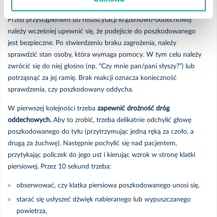
Przed przystąpieniem do resuscytacji krążeniowo-oddechowej
należy wcześniej upewnić się, że podejście do poszkodowanego
jest bezpieczne. Po stwierdzeniu braku zagrożenia, należy
sprawdzić stan osoby, która wymaga pomocy. W tym celu należy
zwrócić się do niej głośno (np. “Czy mnie pan/pani słyszy?”) lub
potrząsnąć za jej ramię. Brak reakcji oznacza konieczność
sprawdzenia, czy poszkodowany oddycha.
W pierwszej kolejności trzeba
zapewnić drożność dróg
oddechowych.
Aby to zrobić, trzeba delikatnie odchylić głowę
poszkodowanego do tyłu (przytrzymując jedną ręką za czoło, a
drugą za żuchwę). Następnie pochylić się nad pacjentem,
przytykając policzek do jego ust i kierując wzrok w stronę klatki
piersiowej. Przez 10 sekund trzeba:
obserwować, czy klatka piersiowa poszkodowanego unosi się,
starać się usłyszeć dźwięk nabieranego lub wypuszczanego
powietrza,