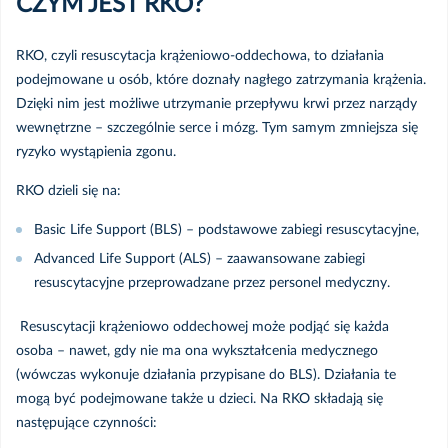
CZYM JEST RKO?
Dla seniorów
Ciąża i macierzyństwo
RKO, czyli resuscytacja krążeniowo-oddechowa, to działania
Dla rodziców
Polityka prywatności
podejmowane u osób, które doznały nagłego zatrzymania krążenia.
Dzięki nim jest możliwe utrzymanie przepływu krwi przez narządy
Cztery pory roku
wewnętrzne – szczególnie serce i mózg. Tym samym zmniejsza się
Infolinia COVID
ryzyko wystąpienia zgonu.
Medycyna podróży
Incydenty
RKO dzieli się na:
Inne porady zdrowotne
Basic Life Support (BLS) – podstawowe zabiegi resuscytacyjne,
Advanced Life Support (ALS) – zaawansowane zabiegi
resuscytacyjne przeprowadzane przez personel medyczny.
Resuscytacji krążeniowo oddechowej może podjąć się każda
osoba – nawet, gdy nie ma ona wykształcenia medycznego
(wówczas wykonuje działania przypisane do BLS). Działania te
mogą być podejmowane także u dzieci. Na RKO składają się
następujące czynności: