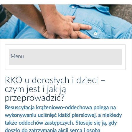
Menu
RODO - Twoje dane są u nas bezpieczne
RKO u dorosłych i dzieci –
czym jest i jak ją
Co zabrać do szpitala
przeprowadzić?
Przygotowanie do badań i zabiegów
Resuscytacja krążeniowo-oddechowa polega na
wykonywaniu uciśnięć klatki piersiowej, a niekiedy
PŁATNOŚCI ONLINE
także oddechów zastępczych. Stosuje się ją, gdy
doszło do zatrzymania akcji serca i osoba