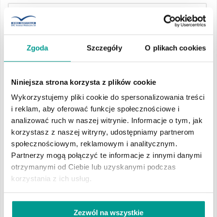
Menu
Zgoda
Szczegóły
O plikach cookies
Grudzień 2025 - Jadłospis
Czerwiec 2025 - Jadłospis
Grudzień 2025 - Zdjęcia posiłków
Niniejsza strona korzysta z plików cookie
Wykorzystujemy pliki cookie do spersonalizowania treści
Listopad 2025 - Jadłospis
i reklam, aby oferować funkcje społecznościowe i
0607-jadlospis-02-
analizować ruch w naszej witrynie. Informacje o tym, jak
Listopad 2025 - Zdjęcia posiłków
08-06-2025.doc
korzystasz z naszej witryny, udostępniamy partnerom
społecznościowym, reklamowym i analitycznym.
Partnerzy mogą połączyć te informacje z innymi danymi
Październik 2025 - Jadłospis
0601-jadlospis-09-
otrzymanymi od Ciebie lub uzyskanymi podczas
15-06-2025.doc
korzystania z ich usług.
Październik 2025 - Zdjęcia posiłków
0632-jadlospis-16-
22-06-2025.doc
Wrzesień 2025 - Jadłospis
Zezwól na wszystkie