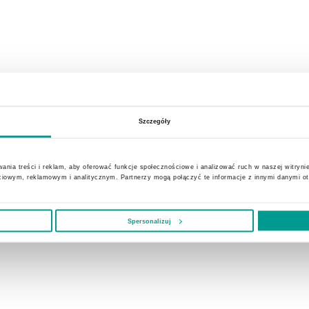
Szczegóły
ania treści i reklam, aby oferować funkcje społecznościowe i analizować ruch w naszej witrynie
ciowym, reklamowym i analitycznym. Partnerzy mogą połączyć te informacje z innymi danymi o
Spersonalizuj