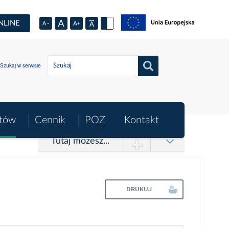
NLINE
Szukaj w serwisie
ntów
Cennik
POZ
Kontakt
Tutaj możesz...
DRUKUJ