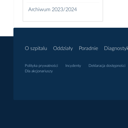
Archiwum 2023/2024
O szpitalu
Oddziały
Poradnie
Diagnosty
Polityka prywatności
Incydenty
Deklaracja dostępności
Dla akcjonariuszy