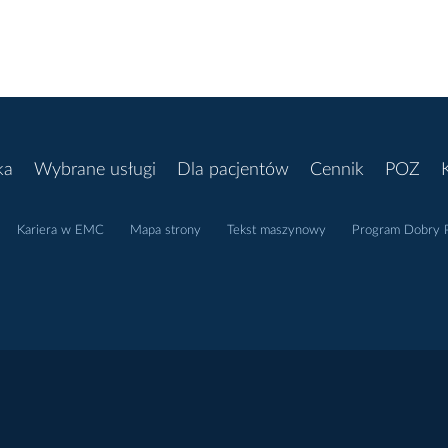
ka
Wybrane usługi
Dla pacjentów
Cennik
POZ
Kariera w EMC
Mapa strony
Tekst maszynowy
Program Dobry P