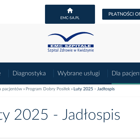
PŁATNOŚCI O
EMC-SA.PL
e
Diagnostyka
Wybrane usługi
Dla pacje
a pacjentów
Program Dobry Posiłek
Luty 2025 - Jadłospis
ty 2025 - Jadłospis