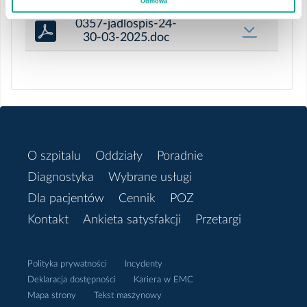
Odmowa
0357-jadlospis-24-
Wrzesień 2025 - Zdjęcia posiłków
30-03-2025.doc
Sierpień 2025 - Jadłospis
Sierpień 2025 - Zdjęcia posiłków
Lipiec 2025 - Jadłospis
O szpitalu
Oddziały
Poradnie
Diagnostyka
Wybrane usługi
Lipiec 2025 - Zdjęcia posiłków
Dla pacjentów
Cennik
POZ
Czerwiec 2025 - Zdjęcia posiłków
Kontakt
Ankieta satysfakcji
Przetargi
Czerwiec 2025 - Jadłospis
Polityka prywatności
Incydenty
Deklaracja dostępności
Kariera w EMC
Maj 2025 - Zdjęcia posiłków
Mapa strony
Tekst maszynowy