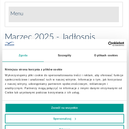
Menu
Grudzień 2025 - Jadłospis
Marzec 2025 - Jadłospis
Grudzień 2025 - Zdjęcia posiłków
Zgoda
Szczegóły
O plikach cookies
Listopad 2025 - Jadłospis
Niniejsza strona korzysta z plików cookie
0322-jadlospis-03-
Wykorzystujemy pliki cookie do spersonalizowania treści i reklam, aby oferować funkcje
Listopad 2025 - Zdjęcia posiłków
09-03-2025.docx
społecznościowe i analizować ruch w naszej witrynie. Informacje o tym, jak korzystasz
z naszej witryny, udostępniamy partnerom społecznościowym, reklamowym i
analitycznym. Partnerzy mogą połączyć te informacje z innymi danymi otrzymanymi od
Październik 2025 - Jadłospis
Ciebie lub uzyskanymi podczas korzystania z ich usług.
0347-jadlospis-10-
16-03-2025.doc
Październik 2025 - Zdjęcia posiłków
Zezwól na wszystkie
0346-jadlospis-17-
Spersonalizuj
23-03-2025.doc
Wrzesień 2025 - Jadłospis