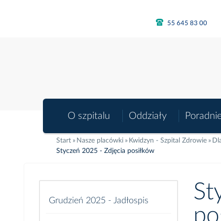
55 645 83 00
O szpitalu
Oddziały
Poradni
Start
Nasze placówki
Kwidzyn - Szpital Zdrowie
Dl
Styczeń 2025 - Zdjęcia posiłków
St
Grudzień 2025 - Jadłospis
po