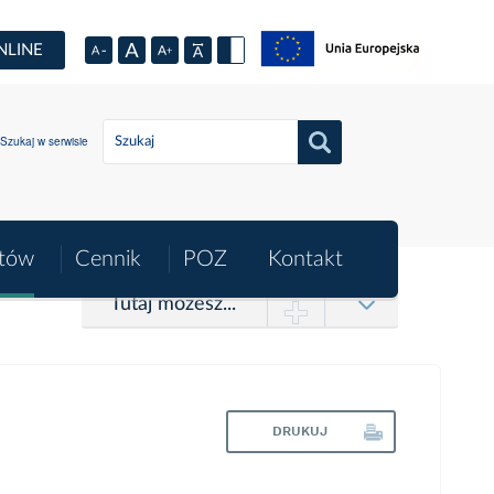
NLINE
Szukaj w serwisie
ntów
Cennik
POZ
Kontakt
Tutaj możesz...
DRUKUJ