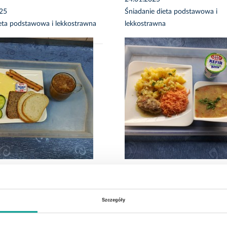
025
Śniadanie dieta podstawowa i
eta podstawowa i lekkostrawna
lekkostrawna
025
e dieta podstawowa i
23.01.2025
awna
Obiad dieta podstawowa i lekko
Szczegóły