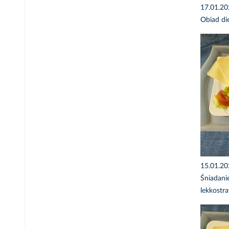
17.01.2
Obiad di
15.01.2
Śniadani
lekkostr