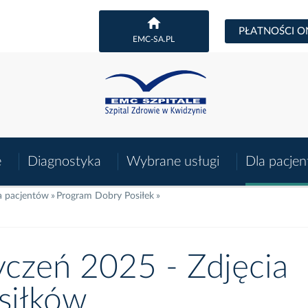
PŁATNOŚCI O
EMC-SA.PL
e
Diagnostyka
Wybrane usługi
Dla pacje
a pacjentów
Program Dobry Posiłek
yczeń 2025 - Zdjęcia
siłków