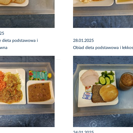
025
e dieta podstawowa i
28.01.2025
awna
Obiad dieta podstawowa i lekko
24.01.2025