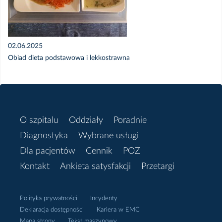
02.06.2025
Obiad dieta podstawowa i lekkostrawna
O szpitalu
Oddziały
Poradnie
Diagnostyka
Wybrane usługi
Dla pacjentów
Cennik
POZ
Kontakt
Ankieta satysfakcji
Przetargi
Polityka prywatności
Incydenty
Deklaracja dostępności
Kariera w EMC
Mapa strony
Tekst maszynowy