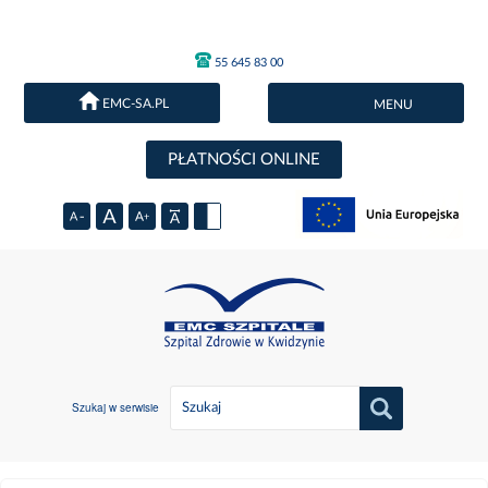
55 645 83 00
EMC-SA.PL
MENU
PŁATNOŚCI ONLINE
Szukaj w serwisie