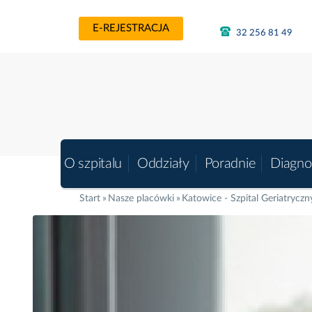
E-REJESTRACJA
32 256 81 49
O szpitalu
Oddziały
Poradnie
Diagno
Start
Nasze placówki
Katowice - Szpital Geriatryczn