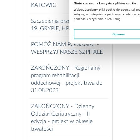
Niniejsza strona korzysta z plików cookie
KATOWIC
Wykorzystujemy pliki cookie do spersonalizow
witryny, udostępniamy partnerom społecznoś
podczas korzystania z ich usług.
Szczepienia przeciw COVID-
19, GRYPIE, HPV i inne
Odmowa
POMÓŻ NAM POMAGAĆ -
WESPRZYJ NASZE SZPITALE
ZAKOŃCZONY - Regionalny
program rehabilitacji
oddechowej - projekt trwa do
31.08.2023
ZAKOŃCZONY - Dzienny
Oddział Geriatryczny - II
edycja - projekt w okresie
trwałości