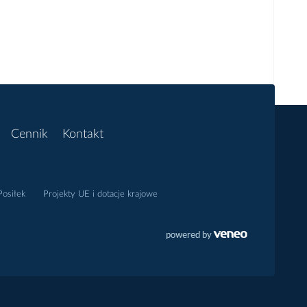
Cennik
Kontakt
osiłek
Projekty UE i dotacje krajowe