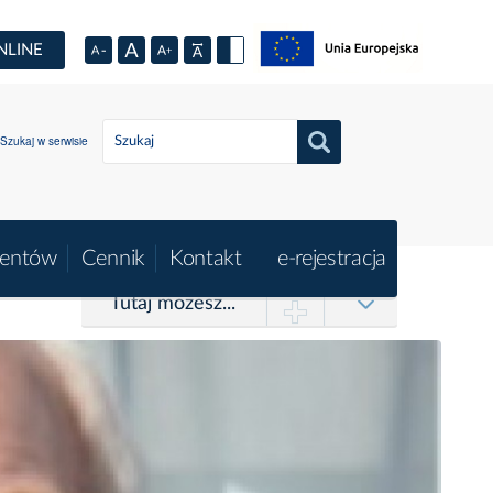
NLINE
Szukaj w serwisie
jentów
Cennik
Kontakt
e-rejestracja
Tutaj możesz...