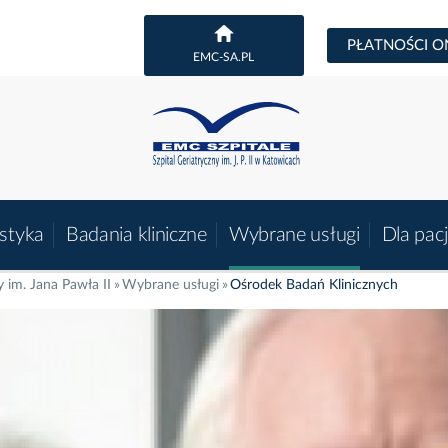
PŁATNOŚCI O
EMC-SA.PL
styka
Badania kliniczne
Wybrane usługi
Dla pac
y im. Jana Pawła II
Wybrane usługi
Ośrodek Badań Klinicznych