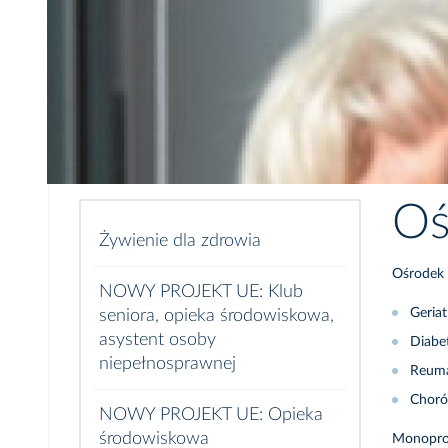
Oś
Żywienie dla zdrowia
Ośrodek 
NOWY PROJEKT UE: Klub
Geriatr
seniora, opieka środowiskowa,
asystent osoby
Diabet
niepełnosprawnej
Reuma
Choró
NOWY PROJEKT UE: Opieka
środowiskowa
Monoprof