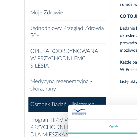
i umożli
Moje Zdrowie
CO TO J
Jednodniowy Przegląd Zdrowia
Badanie 
50+
określeni
prowadzo
możliwoś
OPIEKA KOORDYNOWANA
W PRZYCHODNI EMC
Każde ba
SILESIA
W Polsce
Medycyna regeneracyjna -
Listę ak
skóra, rany
Ośrodek Badań Klinicznych
Program III/IV WIEK W
Zgoda
PRZYCHODNI EMC SILESIA
DLA MIESZKANCÓW