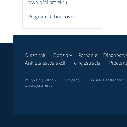
trwałości projektu
Program Dobry Posiłek
O szpitalu
Oddziały
Poradnie
Diagnosty
Ankieta satysfakcji
e-rejestracja
Przetarg
Polityka prywatności
Incydenty
Deklaracja dostępności
Dla akcjonariuszy