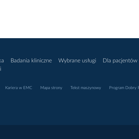
ka
Badania kliniczne
Wybrane usługi
Dla pacjentów
i
Kariera w EMC
Mapa strony
Tekst maszynowy
Program Dobry P