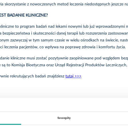
wia skorzystanie z nowoczesnych metod leczenia niedostępnych jeszcze n
EST BADANIE KLINICZNE?
kliniczne to program badań nad lekami nowymi lub już wprowadzonymi na
a bezpieczeństwa i skuteczności danej terapii lub rozszerzenia zastosowa
nym zazwyczaj w tym samym czasie w wielu ośrodkach na świecie, nastę
ci leczenia pacjentów, co wpływa na poprawę zdrowia i komfortu życia.
danie kliniczne musi zostać pozytywnie zaopiniowane pod względem bezpie
 są to Komisja Bioetyczna oraz Urząd Rejestracji Produktów Leczniczy
tywnie rekrutujących badań znajdziesz
tutaj >>>
Szczegóły