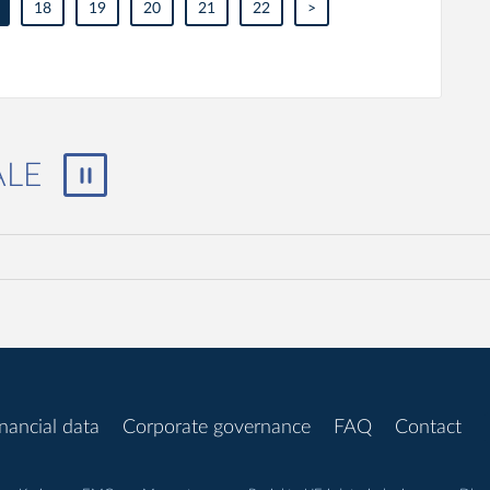
18
19
20
21
22
>
zatrzymaj
ALE
/
wznów
nancial data
Corporate governance
FAQ
Contact