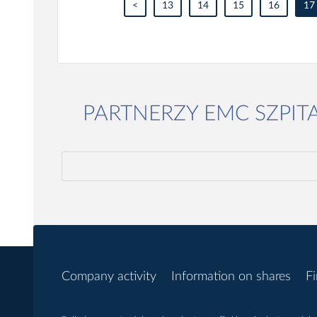
<
13
14
15
16
17
PARTNERZY EMC SZPIT
Company activity
Information on shares
Fi