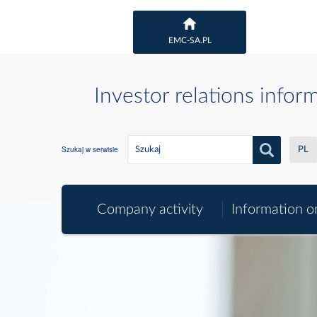
EMC-SA.PL
Investor relations infor
Szukaj w serwisie
PL
Company activity
Information o