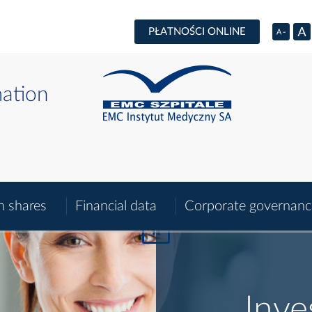
PŁATNOŚCI ONLINE
mation
n shares
Financial data
Corporate governanc
zatrzymaj
/
wznów
Inve