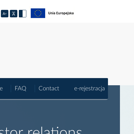
e
FAQ
Contact
e-rejestracja
stor relations