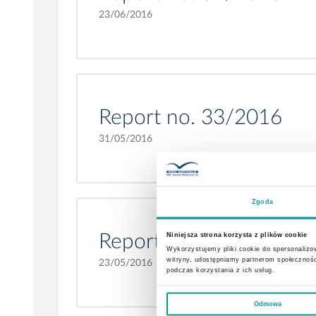
23/06/2016
Report no. 33/2016
31/05/2016
Zgoda
Niniejsza strona korzysta z plików cookie
Report no. 32/2016
Wykorzystujemy pliki cookie do spersonalizow
witryny, udostępniamy partnerom społecznoś
23/05/2016
podczas korzystania z ich usług.
Odmowa