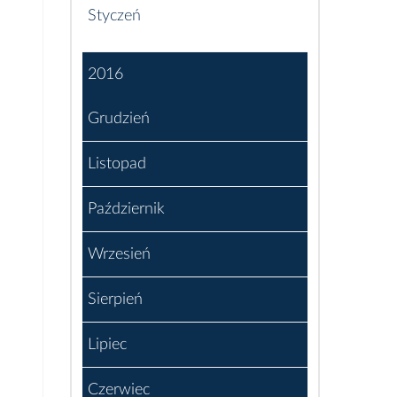
Styczeń
2016
Grudzień
Listopad
Październik
Wrzesień
Sierpień
Lipiec
Czerwiec