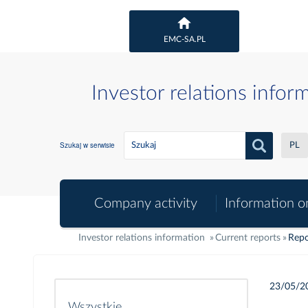
EMC-SA.PL
Investor relations infor
Szukaj w serwisie
PL
Company activity
Information o
Investor relations information
Current reports
Repo
23/05/2
Wszystkie