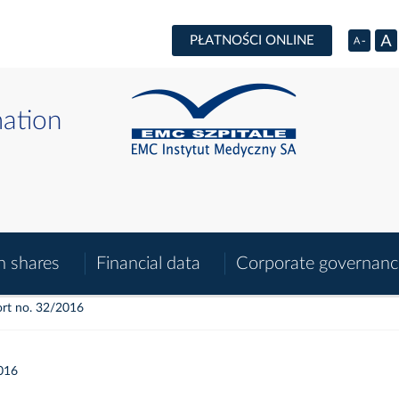
PŁATNOŚCI ONLINE
mation
n shares
Financial data
Corporate governanc
rt no. 32/2016
016