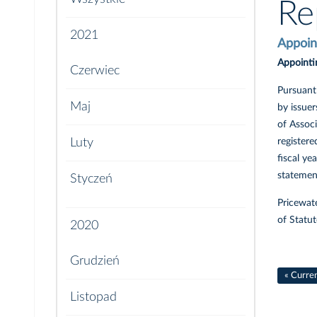
Re
2021
Appoint
Appointin
Czerwiec
Pursuant
Maj
by issue
of Assoc
register
Luty
fiscal ye
statement
Styczeń
Pricewate
of Statut
2020
Grudzień
« Curre
Listopad