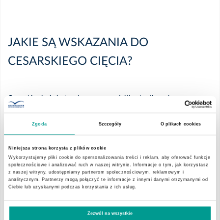
JAKIE SĄ WSKAZANIA DO
CESARSKIEGO CIĘCIA?
Cesarskie cięcie jest wykonywane w ściśle określonych
wskazaniach. Mogą być one położnicze (związane z przebiegiem
ciąży i stanem płodu) lub pozapołożnicze (związane ze stanem
Zgoda
Szczegóły
O plikach cookies
ciężarnej). Część z nich może być obecna od samego początku,
niektóre pojawiają się dopiero z czasem. Ostateczną decyzję
Niniejsza strona korzysta z plików cookie
podejmuje lekarz prowadzący.
Wykorzystujemy pliki cookie do spersonalizowania treści i reklam, aby oferować funkcje
społecznościowe i analizować ruch w naszej witrynie. Informacje o tym, jak korzystasz
z naszej witryny, udostępniamy partnerom społecznościowym, reklamowym i
Położnicze wskazania do cesarskiego cięcia
analitycznym. Partnerzy mogą połączyć te informacje z innymi danymi otrzymanymi od
Ciebie lub uzyskanymi podczas korzystania z ich usług.
Polskie Towarzystwo Ginekologów i Położników (dawniej Polskie
Zezwól na wszystkie
Towarzystwo Ginekologiczne) wyróżnia następujące wskazania do