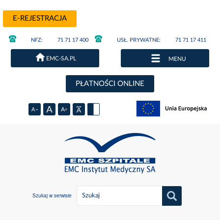
E-REJESTRACJA
NFZ:
71 71 17 400
USŁ. PRYWATNE:
71 71 17 411
EMC-SA.PL
MENU
PŁATNOŚCI ONLINE
Szukaj w serwisie