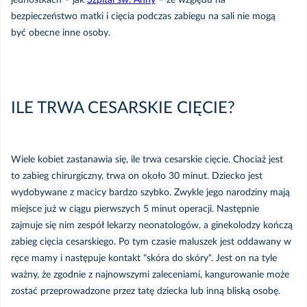
jednostkach – jak
Szpital św. Anny
– ze względu na
bezpieczeństwo matki i cięcia podczas zabiegu na sali nie mogą
być obecne inne osoby.
ILE TRWA CESARSKIE CIĘCIE?
Wiele kobiet zastanawia się, ile trwa cesarskie cięcie. Chociaż jest
to zabieg chirurgiczny, trwa on około 30 minut. Dziecko jest
wydobywane z macicy bardzo szybko. Zwykle jego narodziny mają
miejsce już w ciągu pierwszych 5 minut operacji. Następnie
zajmuje się nim zespół lekarzy neonatologów, a ginekolodzy kończą
zabieg cięcia cesarskiego. Po tym czasie maluszek jest oddawany w
ręce mamy i następuje kontakt "skóra do skóry". Jest on na tyle
ważny, że zgodnie z najnowszymi zaleceniami, kangurowanie może
zostać przeprowadzone przez tatę dziecka lub inną bliską osobę.