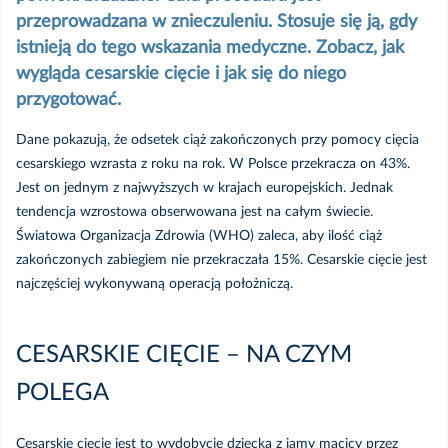
Sugestie i opinie pacjentów
przeprowadzana w znieczuleniu. Stosuje się ją, gdy
istnieją do tego wskazania medyczne. Zobacz, jak
Prawa pacjenta
wygląda cesarskie cięcie i jak się do niego
przygotować.
Pliki do pobrania
Dane pokazują, że odsetek ciąż zakończonych przy pomocy cięcia
cesarskiego wzrasta z roku na rok. W Polsce przekracza on 43%.
Kompendium Pierwszej Pomocy
Jest on jednym z najwyższych w krajach europejskich. Jednak
Przedmedycznej
tendencja wzrostowa obserwowana jest na całym świecie.
Światowa Organizacja Zdrowia (WHO) zaleca, aby ilość ciąż
Porady zdrowotne
zakończonych zabiegiem nie przekraczała 15%. Cesarskie cięcie jest
najczęściej wykonywaną operacją położniczą.
Endoprotezy
Blog
CESARSKIE CIĘCIE – NA CZYM
Leczenie otyłości
Ciąża i macierzyństwo
POLEGA
Dla zapracowanych
Poród przez cesarskie cięcie – wszystko, co powinnaś o
Cesarskie cięcie jest to wydobycie dziecka z jamy macicy przez