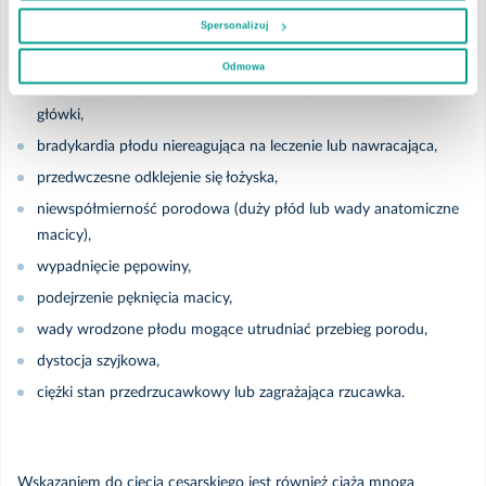
cesarskiego cięcia:
Spersonalizuj
brak postępu akcji porodowej przy porodzie naturalnym,
Odmowa
nieprawidłowe położenie dziecka lub nieprawidłowe ułożenie
główki,
bradykardia płodu niereagująca na leczenie lub nawracająca,
przedwczesne odklejenie się łożyska,
niewspółmierność porodowa (duży płód lub wady anatomiczne
macicy),
wypadnięcie pępowiny,
podejrzenie pęknięcia macicy,
wady wrodzone płodu mogące utrudniać przebieg porodu,
dystocja szyjkowa,
ciężki stan przedrzucawkowy lub zagrażająca rzucawka.
Wskazaniem do cięcia cesarskiego jest również ciąża mnoga