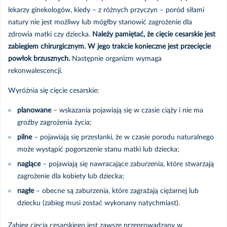
nim wiedzieć
Dla seniorów
lekarzy ginekologów, kiedy – z różnych przyczyn – poród siłami
natury nie jest możliwy lub mógłby stanowić zagrożenie dla
zdrowia matki czy dziecka.
Należy pamiętać, że cięcie cesarskie jest
Dla rodziców
Polityka prywatności
zabiegiem chirurgicznym. W jego trakcie konieczne jest przecięcie
powłok brzusznych.
Następnie organizm wymaga
Cztery pory roku
Infolinia COVID
rekonwalescencji.
Medycyna podróży
Wyróżnia się cięcie cesarskie:
Incydenty
planowane
– wskazania pojawiają się w czasie ciąży i nie ma
Inne porady zdrowotne
groźby zagrożenia życia;
pilne
– pojawiają się przesłanki, że w czasie porodu naturalnego
może wystąpić pogorszenie stanu matki lub dziecka;
naglące
– pojawiają się nawracające zaburzenia, które stwarzają
zagrożenie dla kobiety lub dziecka;
nagłe
– obecne są zaburzenia, które zagrażają ciężarnej lub
dziecku (zabieg musi zostać wykonany natychmiast).
Zabieg cięcia cesarskiego jest zawsze przeprowadzany w