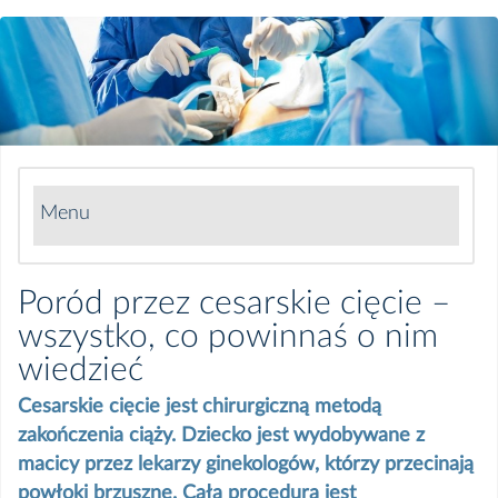
Menu
RODO - Twoje dane są u nas bezpieczne
Poród przez cesarskie cięcie –
wszystko, co powinnaś o nim
Co zabrać do szpitala
wiedzieć
Przygotowanie do badań i zabiegów
Cesarskie cięcie jest chirurgiczną metodą
zakończenia ciąży. Dziecko jest wydobywane z
PŁATNOŚCI ONLINE
macicy przez lekarzy ginekologów, którzy przecinają
powłoki brzuszne. Cała procedura jest