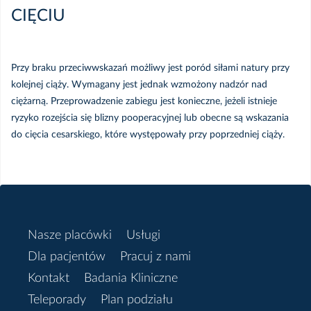
CIĘCIU
Przy braku przeciwwskazań możliwy jest poród siłami natury przy
kolejnej ciąży. Wymagany jest jednak wzmożony nadzór nad
ciężarną. Przeprowadzenie zabiegu jest konieczne, jeżeli istnieje
ryzyko rozejścia się blizny pooperacyjnej lub obecne są wskazania
do cięcia cesarskiego, które występowały przy poprzedniej ciąży.
Nasze placówki
Usługi
Dla pacjentów
Pracuj z nami
Kontakt
Badania Kliniczne
Teleporady
Plan podziału