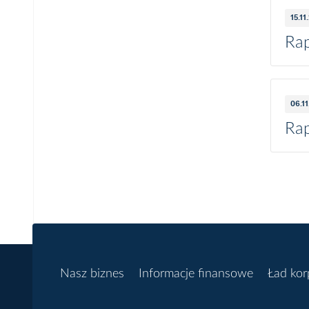
15.11
Rap
06.1
Rap
Nasz biznes
Informacje finansowe
Ład kor