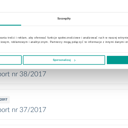
ort nr 40/2017
Szczegóły
1.2017
ort nr 39/2017
ania treści i reklam, aby oferować funkcje społecznościowe i analizować ruch w naszej witrynie
ciowym, reklamowym i analitycznym. Partnerzy mogą połączyć te informacje z innymi danymi o
Spersonalizuj
.2017
ort nr 38/2017
.2017
ort nr 37/2017