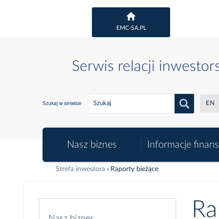
EMC-SA.PL
Serwis relacji inwestor
Szukaj w serwisie
EN
Nasz biznes
Informacje finan
Strefa inwestora
Raporty bieżące
Ra
Nasz biznes