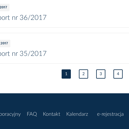
.2017
ort nr 36/2017
1.2017
ort nr 35/2017
1
2
3
4
poracyjny
FAQ
Kontakt
Kalendarz
e-rejestracja