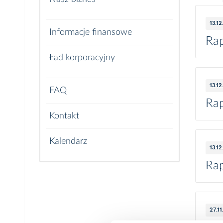
13.1
Kim jesteśmy
Informacje finansowe
Rap
System opieki medycznej w Polsce
Ład korporacyjny
Rynek
Zarząd
13.1
FAQ
Grupa kapitałowa EMC
Rap
Rada Nadzorcza
Kontakt
Historia korporacyjna
Walne zgromadzenie
Kalendarz
13.1
Audytor
Rap
27.1