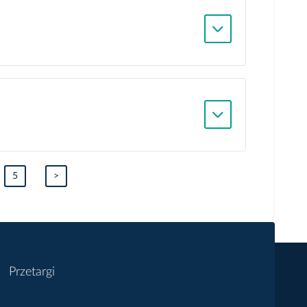
5
>
Przetargi