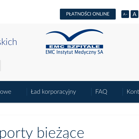
PŁATNOŚCI ONLINE
skich
sowe
Ład korporacyjny
FAQ
Kont
porty bieżące