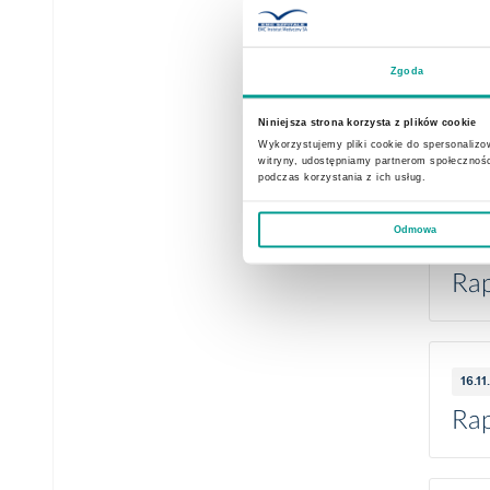
Rap
Zgoda
27.1
Niniejsza strona korzysta z plików cookie
Rap
Wykorzystujemy pliki cookie do spersonalizow
witryny, udostępniamy partnerom społecznoś
podczas korzystania z ich usług.
Odmowa
21.11
Rap
16.11
Rap