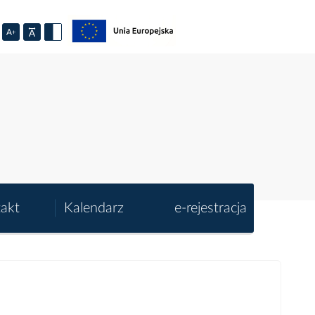
akt
Kalendarz
e-rejestracja