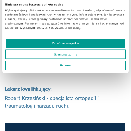
narządu ruchu u osób dorosłych.
Niniejsza strona korzysta z plików cookie
Oddział Urologiczny
Wykorzystujemy pliki cookie do spersonalizowania treści i reklam, aby oferować funkcje
Nasze doświadczenie, nowoczesne metody operacyjne i podejście
społecznościowe i analizować ruch w naszej witrynie. Informacje o tym, jak korzystasz
z naszej witryny, udostępniamy partnerom społecznościowym, reklamowym i
do pacjentów, umożliwiają po wyjściu ze szpitala wczesne
analitycznym. Partnerzy mogą połączyć te informacje z innymi danymi otrzymanymi od
rozpoczęcie rehabilitacji i krótką hospitalizację.
Szpitalny Oddział Ratunkowy
Ciebie lub uzyskanymi podczas korzystania z ich usług.
Przyjęcia planowe na oddział - godz. 8:00
Zezwól na wszystkie
Kwalifikacje do zbiegów ortopedycznych odbywają się w
Spersonalizuj
gabinecie nr 18 /parter głównego Szpitala, po wcześniejszej
rejestracji w Centralnej Recepcji pod numerem telefonu: 55 645
Odmowa
84 15 lub 55 645 84 23.
Lekarz kwalifikujący:
Robert Krzesiński - specjalista ortopedii i
traumatologii narządu ruchu