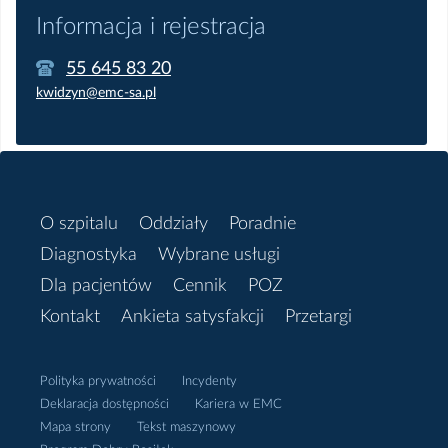
Informacja i rejestracja
55 645 83 20
kwidzyn@emc-sa.pl
O szpitalu
Oddziały
Poradnie
Diagnostyka
Wybrane usługi
Dla pacjentów
Cennik
POZ
Kontakt
Ankieta satysfakcji
Przetargi
Polityka prywatności
Incydenty
Deklaracja dostępności
Kariera w EMC
Mapa strony
Tekst maszynowy