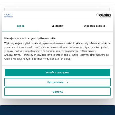
Menu
Zgoda
Szczegóły
O plikach cookies
Misja, wizja, wartości
Aktualności
Niniejsza strona korzysta z plików cookie
Wykorzystujemy pliki cookie do spersonalizowania treści i reklam, aby oferować funkcje
EMC Szpitale
społecznościowe i analizować ruch w naszej witrynie. Informacje o tym, jak korzystasz
z naszej witryny, udostępniamy partnerom społecznościowym, reklamowym i
18.05.2018
analitycznym. Partnerzy mogą połączyć te informacje z innymi danymi otrzymanymi od
Ciebie lub uzyskanymi podczas korzystania z ich usług.
Historia
WARSZTATY I
KONSULTACJE
Zezwól na wszystkie
Zarząd
"TARCZYCA - OTOCZ JĄ
Spersonalizuj
OPIEKĄ"
Osiągnięcia
Odmowa
Innowacje