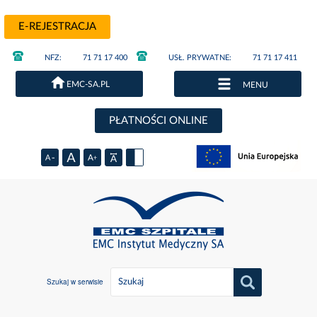
E-REJESTRACJA
NFZ:
71 71 17 400
USŁ. PRYWATNE:
71 71 17 411
EMC-SA.PL
MENU
PŁATNOŚCI ONLINE
Szukaj w serwisie