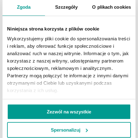
rozrośniętą tkankę gruczołową i jednocześnie pozwala zachować
Zgoda
Szczegóły
O plikach cookies
usuniętą tkankę. Dzięki temu można ją następnie zbadać w
laboratorium i określić charakter, co jest istotne w m.in. w
diagnostyce raka prostaty.
Niniejsza strona korzysta z plików cookie
Wykorzystujemy pliki cookie do spersonalizowania treści
i reklam, aby oferować funkcje społecznościowe i
DLACZEGO WARTO WYBRAĆ METODĘ HoLEP?
analizować ruch w naszej witrynie. Informacje o tym, jak
korzystasz z naszej witryny, udostępniamy partnerom
Wśród zalet tej formy leczenia jest
niski wskaźnik reoperacji
. W
społecznościowym, reklamowym i analitycznym.
porównaniu z alternatywnymi opcjami leczenia BPH, HoLEP ma
Partnerzy mogą połączyć te informacje z innymi danymi
znaczącą przewagę pod względem skuteczności i bezpieczeństwa.
otrzymanymi od Ciebie lub uzyskanymi podczas
Technika laserowa HoLEP jest korzystną alternatywą dla klasycznej
korzystania z ich usług.
elektroresekcji gruczołu krokowego (TURP), z uwagi na:
skrócenie czasu pobytu w szpitalu (nawet do 2-3 dni)
Zezwól na wszystkie
szybki powrót do codziennej aktywności
zminimalizowanie krwawienia dzięki doskonałej koagulacji
Spersonalizuj
krótki czas utrzymywania cewnika w pęcherzu moczowym