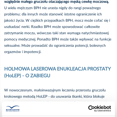
względnie małego gruczołu otaczającego męską cewkę moczową.
REZUM - małoinwazyjne leczenie przerostu
U wielu mężczyzn BPH nie urasta nigdy do rangi poważnego
prostaty
problemu; dla innych może stanowić istotne ograniczenie ich
jakości życia. W ciężkich przypadkach BPH, mocz może cofać się i
Biopsja fuzyjna prostaty
uszkadzać nerki. Rzadko BPH może spowodować całkowite
zatrzymanie moczu, wówczas taki stan wymaga natychmiastowej
Opieka medyczna dla całej rodziny w ramach
pomocy medycznej. Ponadto BPH może także wpływać na funkcje
NFZ - Poradnia Podstawowej Opieki
seksualne. Może prowadzić do ograniczenia potencji, bolesnych
Zdrowotnej
orgazmów i impotencji.
Medycyna pracy
HOLMOWA LASEROWA ENUKLEACJA PROSTATY
(HoLEP) - O ZABIEGU
POMÓŻ NAM POMAGAĆ - WESPRZYJ
NASZE SZPITALE
W nowoczesnym, małoinwazyjnym leczeniu przerostu gruczołu
krokowego metodą HoLEP - do usuwania tkanki, która blokuje
Program Dobry Posiłek
przepływ moczu przez cewkę moczową, wykorzystuje się energię
lasera. Zabieg zapewnia skuteczne leczenie nawet mężczyznom z
poważnie powiększoną prostatą. Podczas HoLEPu usuwa się