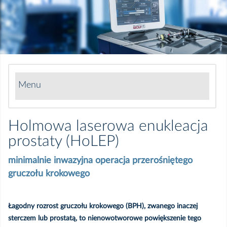
Menu
Żywienie dla zdrowia
Holmowa laserowa enukleacja
prostaty (HoLEP)
Program Koordynowanej Opieki nad Ciężarną
(KOC) w Kwidzynie
minimalnie inwazyjna operacja przerośniętego
gruczołu krokowego
Holmowa laserowa enukleacja prostaty (HoLEP)
Łagodny rozrost gruczołu krokowego (BPH), zwanego inaczej
Bezpłatna Szkoła Rodzenia w Kwidzynie
sterczem lub prostatą, to nienowotworowe powiększenie tego