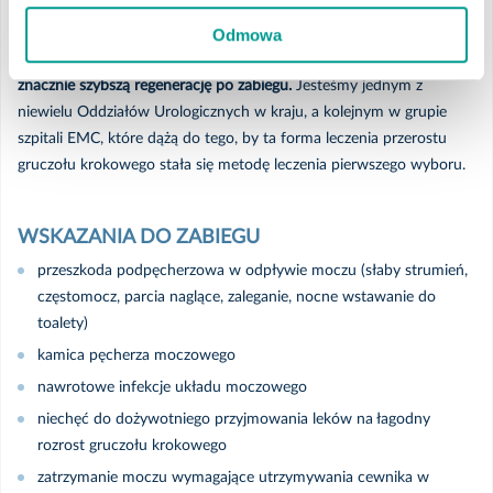
(zazwyczaj tylko przez pierwszą dobę pooperacyjną)
Odmowa
W porównaniu do starszych metod leczenia,
HoLEP umożliwia
znacznie szybszą regenerację po zabiegu.
Jesteśmy jednym z
niewielu Oddziałów Urologicznych w kraju, a kolejnym w grupie
szpitali EMC, które dążą do tego, by ta forma leczenia przerostu
gruczołu krokowego stała się metodę leczenia pierwszego wyboru.
WSKAZANIA DO ZABIEGU
przeszkoda podpęcherzowa w odpływie moczu (słaby strumień,
częstomocz, parcia naglące, zaleganie, nocne wstawanie do
toalety)
kamica pęcherza moczowego
nawrotowe infekcje układu moczowego
niechęć do dożywotniego przyjmowania leków na łagodny
rozrost gruczołu krokowego
zatrzymanie moczu wymagające utrzymywania cewnika w