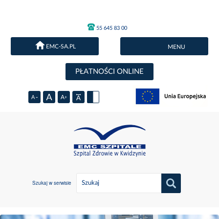
55 645 83 00
EMC-SA.PL
MENU
PŁATNOŚCI ONLINE
Szukaj w serwisie