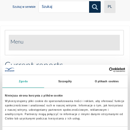
Szukaj w serwisie
PL
Menu
Company activity
Current reports
Who we are
Information on shares
Zgoda
Szczegóły
O plikach cookies
31/05/2016
The polish healthcare system
Informacje podstawowe
Report no. 33/2016
Niniejsza strona korzysta z plików cookie
Financial data
Wykorzystujemy pliki cookie do spersonalizowania treści i reklam, aby oferować funkcje
Healthcare market
społecznościowe i analizować ruch w naszej witrynie. Informacje o tym, jak korzystasz
Historia operacji na akcjach
z naszej witryny, udostępniamy partnerom społecznościowym, reklamowym i
Corporate governance
analitycznym. Partnerzy mogą połączyć te informacje z innymi danymi otrzymanymi od
EMC Capital Group
Ciebie lub uzyskanymi podczas korzystania z ich usług.
Prospekty
23/05/2016
Management Board