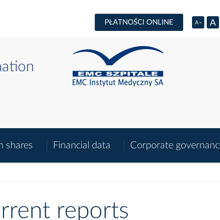
PŁATNOŚCI ONLINE
mation
n shares
Financial data
Corporate governanc
rrent reports