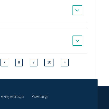
7
8
9
10
>
e-rejestracja
Przetargi