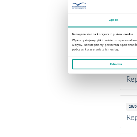
Rep
Corporate documents
Zgoda
09/0
Niniejsza strona korzysta z plików cookie
Rep
Wykorzystujemy pliki cookie do spersonalizow
witryny, udostępniamy partnerom społecznoś
podczas korzystania z ich usług.
Odmowa
30/0
Rep
28/0
Rep