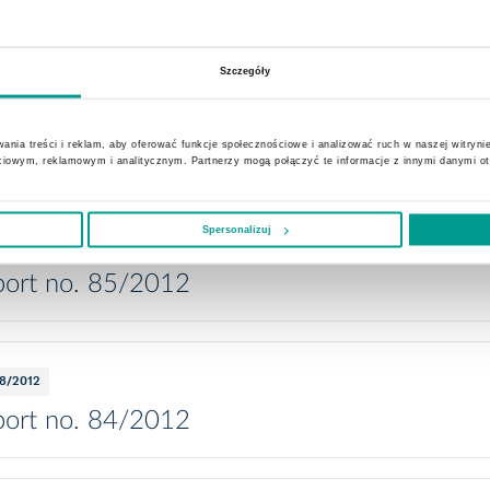
ort no. 87/2012
Szczegóły
3/2012
ort no. 88/2012
ania treści i reklam, aby oferować funkcje społecznościowe i analizować ruch w naszej witrynie
ciowym, reklamowym i analitycznym. Partnerzy mogą połączyć te informacje z innymi danymi o
Spersonalizuj
8/2012
ort no. 85/2012
8/2012
ort no. 84/2012