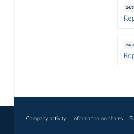
24/0
Rep
24/0
Rep
Company activity
Information on shares
Fi