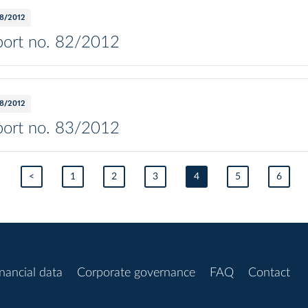
8/2012
ort no. 82/2012
8/2012
ort no. 83/2012
<
1
2
3
4
5
6
nancial data
Corporate governance
FAQ
Contact