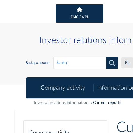
EMC-SA.PL
Investor relations infor
Szukaj w serwisie
PL
Company activity
Information o
Investor relations information
Current reports
Cu
Company activity