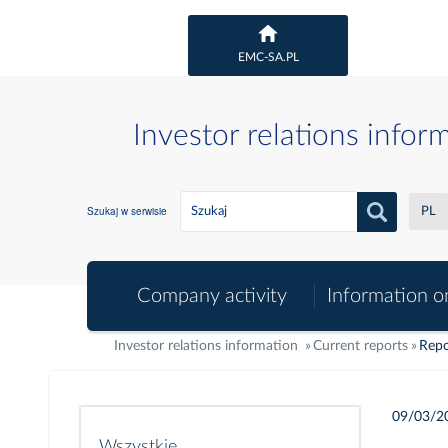
EMC-SA.PL
Investor relations infor
Szukaj w serwisie
PL
Company activity
Information o
Investor relations information
Current reports
Repo
09/03/2
Wszystkie