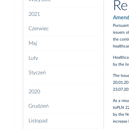
Re
2021
Amendme
Pursuant 
Czerwiec
issuers 
the cont
Maj
healthca
Healthca
Luty
by the I
Styczeń
The Issu
20.01.20
23.07.20
2020
As a res
Grudzień
toPLN 22
by the N
Listopad
increase