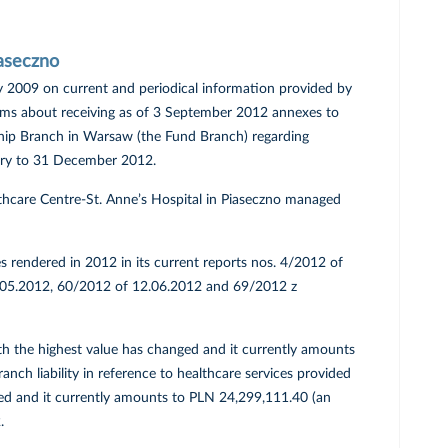
iaseczno
ry 2009 on current and periodical information provided by
rms about receiving as of 3 September 2012 annexes to
hip Branch in Warsaw (the Fund Branch) regarding
uary to 31 December 2012.
thcare Centre-St. Anne’s Hospital in Piaseczno managed
 rendered in 2012 in its current reports nos. 4/2012 of
.05.2012, 60/2012 of 12.06.2012 and 69/2012 z
th the highest value has changed and it currently amounts
ch liability in reference to healthcare services provided
ged and it currently amounts to PLN 24,299,111.40 (an
.