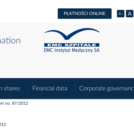
PŁATNOŚCI ONLINE
mation
n shares
Financial data
Corporate governanc
rt no. 87/2012
012