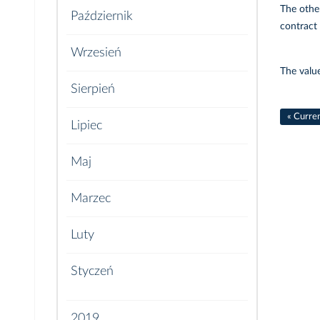
The other
Październik
contract 
Wrzesień
The value
Sierpień
« Curre
Lipiec
Maj
Marzec
Luty
Styczeń
2019