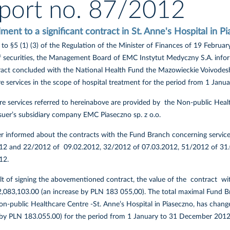
port no. 87/2012
nt to a significant contract in St. Anne's Hospital in P
to §5 (1) (3) of the Regulation of the Minister of Finances of 19 Februa
of securities, the Management Board of EMC Instytut Medyczny S.A. info
ract concluded with the National Health Fund the Mazowieckie Voivodes
re services in the scope of hospital treatment for the period from 1 Jan
re services referred to hereinabove are provided by the Non-public Heal
ssuer’s subsidiary company EMC Piaseczno sp. z o.o.
er informed about the contracts with the Fund Branch concerning services
12 and 22/2012 of 09.02.2012, 32/2012 of 07.03.2012, 51/2012 of 31
12.
ult of signing the abovementioned contract, the value of the contract wi
,083,103.00 (an increase by PLN 183 055,00). The total maximal Fund Bran
on-public Healthcare Centre -St. Anne’s Hospital in Piaseczno, has chan
 by PLN 183.055.00) for the period from 1 January to 31 December 2012