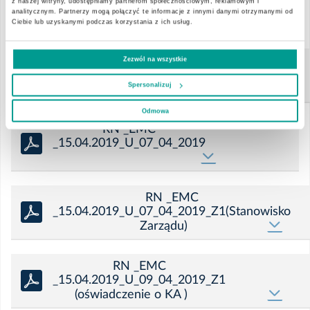
z naszej witryny, udostępniamy partnerom społecznościowym, reklamowym i
Grupa EMC SF_2018
analitycznym. Partnerzy mogą połączyć te informacje z innymi danymi otrzymanymi od
signed
Ciebie lub uzyskanymi podczas korzystania z ich usług.
Maj
RN _EMC
Zezwól na wszystkie
Marzec
_15.04.2019_U_02_04_2019_Z1
Spersonalizuj
(ocena)
Odmowa
2023
RN _EMC
_15.04.2019_U_07_04_2019
Listopad
Wrzesień
RN _EMC
_15.04.2019_U_07_04_2019_Z1(Stanowisko
Zarządu)
Maj
RN _EMC
Marzec
_15.04.2019_U_09_04_2019_Z1
(oświadczenie o KA )