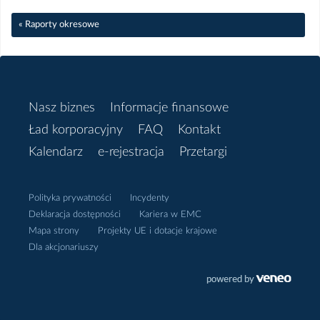
2022
« Raporty okresowe
Listopad
Wrzesień
Nasz biznes
Informacje finansowe
Maj
Ład korporacyjny
FAQ
Kontakt
Kalendarz
e-rejestracja
Przetargi
Marzec
Polityka prywatności
Incydenty
2021
Deklaracja dostępności
Kariera w EMC
Mapa strony
Projekty UE i dotacje krajowe
Dla akcjonariuszy
Listopad
Wrzesień