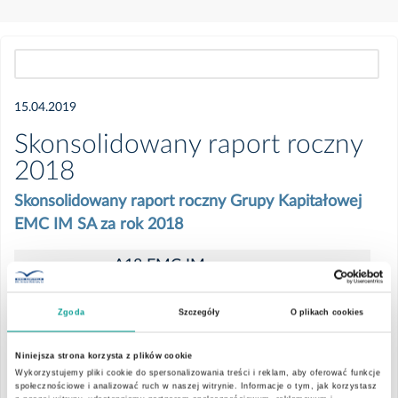
Wszystkie
15.04.2019
2025
Skonsolidowany raport roczny
2018
Maj
Skonsolidowany raport roczny Grupy Kapitałowej
EMC IM SA za rok 2018
Marzec
A18 EMC IM
Sprawozdanie z badania
2024
(JSF) - signed
Zgoda
Szczegóły
O plikach cookies
Listopad
Grupa EMC SDZ_2018
Niniejsza strona korzysta z plików cookie
Wykorzystujemy pliki cookie do spersonalizowania treści i reklam, aby oferować funkcje
społecznościowe i analizować ruch w naszej witrynie. Informacje o tym, jak korzystasz
Wrzesień