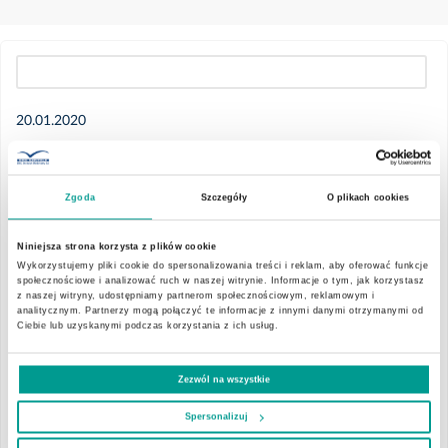
Wszystkie
20.01.2020
2026
Raport nr 4/2020
Wykaz akcjonariuszy posiadających co najmniej 5%
Zgoda
Szczegóły
O plikach cookies
Luty
liczby głosów na Nadzwyczajnym Walnym
Zgromadzeniu w dniu 20 stycznia 2020 roku
Niniejsza strona korzysta z plików cookie
Wykorzystujemy pliki cookie do spersonalizowania treści i reklam, aby oferować funkcje
2025
Zarząd Spółki EMC Instytut Medyczny S.A. (dalej „Spółka”)
społecznościowe i analizować ruch w naszej witrynie. Informacje o tym, jak korzystasz
z naszej witryny, udostępniamy partnerom społecznościowym, reklamowym i
przekazuje w załączeniu wykaz akcjonariuszy posiadających co
analitycznym. Partnerzy mogą połączyć te informacje z innymi danymi otrzymanymi od
najmniej 5% liczby głosów na Nadzwyczajnym Walnym
Ciebie lub uzyskanymi podczas korzystania z ich usług.
Lipiec
Zgromadzeniu Spółki, które odbyło się w dniu 20 stycznia 2020
roku.
Zezwól na wszystkie
Czerwiec
Podstawa prawna:
Spersonalizuj
Maj