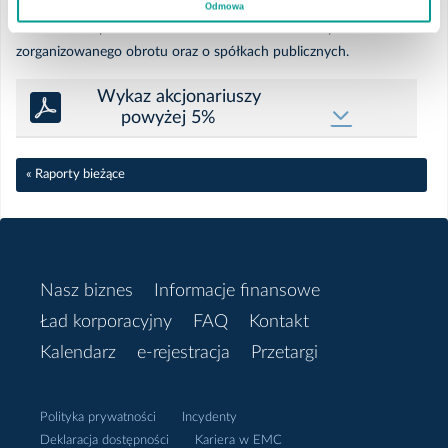
art. 70 pkt 3 ustawy z dnia 29 lipca 2005 r. o ofercie publicznej i
Odmowa
warunkach wprowadzania instrumentów finansowych do
Kwiecień
zorganizowanego obrotu oraz o spółkach publicznych.
Wykaz akcjonariuszy
Marzec
powyżej 5%
Luty
« Raporty bieżące
Styczeń
2024
Nasz biznes
Informacje finansowe
Ład korporacyjny
FAQ
Kontakt
Grudzień
Kalendarz
e-rejestracja
Przetargi
Listopad
Polityka prywatności
Incydenty
Deklaracja dostępności
Kariera w EMC
Październik