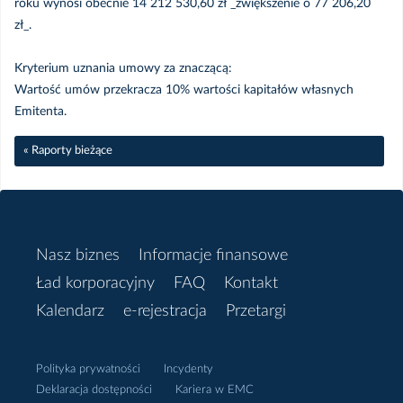
roku wynosi obecnie 14 212 530,60 zł _zwiększenie o 77 206,20
zł_.
Wrzesień
Kryterium uznania umowy za znaczącą:
Wartość umów przekracza 10% wartości kapitałów własnych
Sierpień
Emitenta.
Lipiec
« Raporty bieżące
Czerwiec
Maj
Nasz biznes
Informacje finansowe
Ład korporacyjny
FAQ
Kontakt
Kwiecień
Kalendarz
e-rejestracja
Przetargi
Styczeń
Polityka prywatności
Incydenty
Deklaracja dostępności
Kariera w EMC