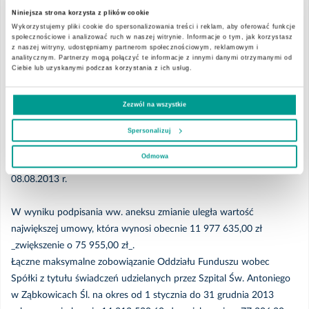
stycznia do 31 grudnia 2013 roku.
Niniejsza strona korzysta z plików cookie
Wykorzystujemy pliki cookie do spersonalizowania treści i reklam, aby oferować funkcje
Kwiecień
społecznościowe i analizować ruch w naszej witrynie. Informacje o tym, jak korzystasz
Świadczenia opieki zdrowotnej, o których mowa wyżej udzielane
z naszej witryny, udostępniamy partnerom społecznościowym, reklamowym i
analitycznym. Partnerzy mogą połączyć te informacje z innymi danymi otrzymanymi od
są przez należący do EMC Instytut Medyczny S.A. Szpital Św.
Marzec
Ciebie lub uzyskanymi podczas korzystania z ich usług.
Antoniego w Ząbkowicach Śl.
Zezwól na wszystkie
Luty
O umowach z Oddziałem Funduszu dotyczących świadczenia
usług przez Szpital Św. Antoniego w Ząbkowicach Śl. w bieżącym
Spersonalizuj
Styczeń
roku _2013_ Emitent informował w raportach bieżących nr
Odmowa
16/2013 z 05.02.2013 r., 40/2013 z 27.05.2013 r. i 78/2013 z
08.08.2013 r.
2024
W wyniku podpisania ww. aneksu zmianie uległa wartość
największej umowy, która wynosi obecnie 11 977 635,00 zł
Grudzień
_zwiększenie o 75 955,00 zł_.
Łączne maksymalne zobowiązanie Oddziału Funduszu wobec
Listopad
Spółki z tytułu świadczeń udzielanych przez Szpital Św. Antoniego
w Ząbkowicach Śl. na okres od 1 stycznia do 31 grudnia 2013
Październik