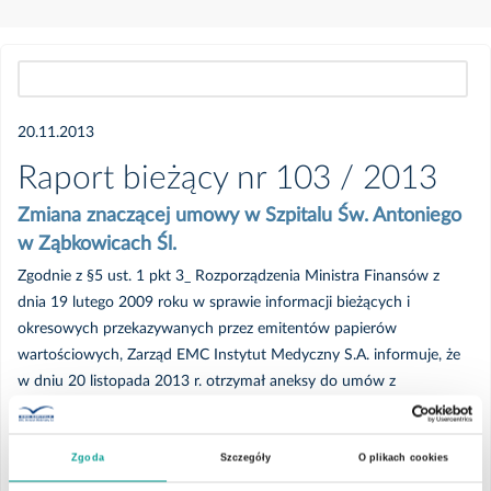
Wszystkie
20.11.2013
2026
Raport bieżący nr 103 / 2013
Zmiana znaczącej umowy w Szpitalu Św. Antoniego
Luty
w Ząbkowicach Śl.
Zgodnie z §5 ust. 1 pkt 3_ Rozporządzenia Ministra Finansów z
2025
dnia 19 lutego 2009 roku w sprawie informacji bieżących i
okresowych przekazywanych przez emitentów papierów
wartościowych, Zarząd EMC Instytut Medyczny S.A. informuje, że
Lipiec
w dniu 20 listopada 2013 r. otrzymał aneksy do umów z
Narodowym Funduszem Zdrowia – Dolnośląski Oddział
Czerwiec
Wojewódzki we Wrocławiu _Oddział Funduszu_, dotyczących
Zgoda
Szczegóły
O plikach cookies
udzielania świadczeń opieki zdrowotnej w rodzajach leczenie
Maj
szpitalne i ambulatoryjna opieka zdrowotna w okresie od 1