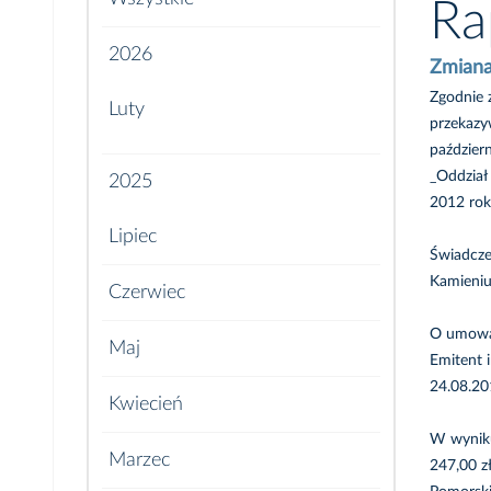
Ra
2026
Zmiana
Zgodnie 
Luty
przekazy
paździer
_Oddział
2025
2012 rok
Lipiec
Świadcze
Kamieni
Czerwiec
O umowac
Maj
Emitent 
24.08.20
Kwiecień
W wyniku
Marzec
247,00 z