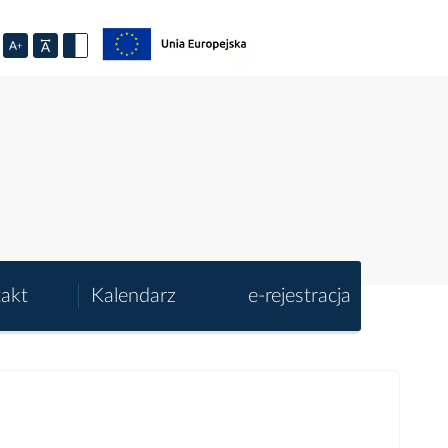
akt
Kalendarz
e-rejestracja