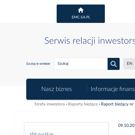
EMC-SA.PL
Serwis relacji inwestor
Szukaj w serwisie
EN
Nasz biznes
Informacje finan
Strefa inwestora
Raporty bieżące
Raport bieżący nr
09.10.2
Wszystkie