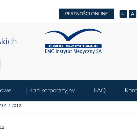
PŁATNOŚCI ONLINE
skich
sowe
Ład korporacyjny
FAQ
Kont
 101 / 2012
012