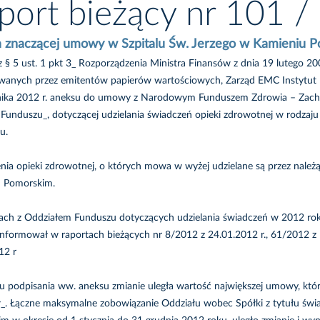
port bieżący nr 101 
 znaczącej umowy w Szpitalu Św. Jerzego w Kamieniu 
z § 5 ust. 1 pkt 3_ Rozporządzenia Ministra Finansów z dnia 19 lutego 2
wanych przez emitentów papierów wartościowych, Zarząd EMC Instytut 
nika 2012 r. aneksu do umowy z Narodowym Funduszem Zdrowia – Zach
 Funduszu_, dotyczącej udzielania świadczeń opieki zdrowotnej w rodzaju 
u.
nia opieki zdrowotnej, o których mowa w wyżej udzielane są przez należ
u Pomorskim.
h z Oddziałem Funduszu dotyczących udzielania świadczeń w 2012 roku
informował w raportach bieżących nr 8/2012 z 24.01.2012 r., 61/2012 z 1
12 r
 podpisania ww. aneksu zmianie uległa wartość największej umowy, któr
ł_. Łączne maksymalne zobowiązanie Oddziału wobec Spółki z tytułu świa