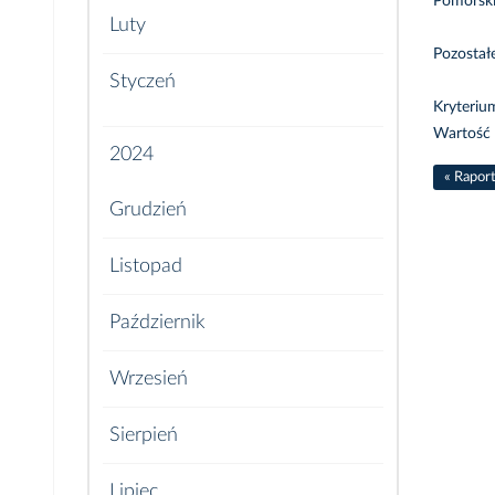
Pomorski
Luty
Pozostał
Styczeń
Kryteriu
Wartość 
2024
« Rapor
Grudzień
Listopad
Październik
Wrzesień
Sierpień
Lipiec