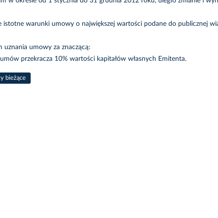
m w okresie od 1 stycznia do 31 grudnia 2012 roku, uległo zmianie i wyn
e istotne warunki umowy o największej wartości podane do publicznej wia
m uznania umowy za znaczącą:
umów przekracza 10% wartości kapitałów własnych Emitenta.
ty bieżące