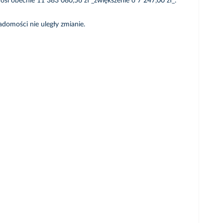
osi obecnie 11 383 080,56 zł _zwiększenie o 7 247,00 zł_.
domości nie uległy zmianie.