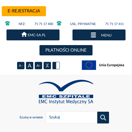
E-REJESTRACJA
NFZ:
71 71 17 400
USŁ. PRYWATNE:
71 71 17 411
EMC-SA.PL
MENU
PŁATNOŚCI ONLINE
Szukaj w serwisie