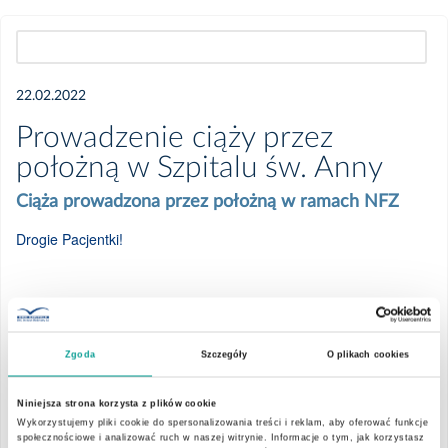
Wszystkie
22.02.2022
2026
Prowadzenie ciąży przez
położną w Szpitalu św. Anny
Czerwiec
Ciąża prowadzona przez położną w ramach NFZ
Kwiecień
Drogie Pacjentki!
Marzec
Mamy doskonałą wiadomość dla przyszłych Mam. Do grona
naszego położniczego zespołu dołączyła
mgr Sylwia Bieńkowska
,
Luty
Zgoda
Szczegóły
O plikach cookies
położna i doradczyni laktacyjna z długoletnim
doświadczeniem w
prowadzeniu ciąż fizjologicznych.
Styczeń
Niniejsza strona korzysta z plików cookie
Wykorzystujemy pliki cookie do spersonalizowania treści i reklam, aby oferować funkcje
W związku z tym
poszerzamy KOC -
program koordynowanej
społecznościowe i analizować ruch w naszej witrynie. Informacje o tym, jak korzystasz