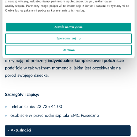
z naszej witryny, udostępniamy partnerom społecznościowym, reklamowym i
opieki nad kobieta w ciąży
o prowadzenie ciąży przez położną.
2025
analitycznym. Partnerzy mogą połączyć te informacje z innymi danymi otrzymanymi od
Pacjentka będzie mogła korzystać ze spotkań z położną
cyklicznie
Ciebie lub uzyskanymi podczas korzystania z ich usług.
co 4-5 tygodni
, otrzyma również niezbędne skierowania na
Listopad
badania i świadczenia gwarantowane w ciąży. Podczas wizyt
Zezwól na wszystkie
położna dokona interpretacji wyników badań,
przygotuje do
porodu naturalnego i macierzyństwa
. Pacjentki, u których ciąża
Spersonalizuj
Październik
przebiega fizjologicznie, mogą w całości pozwolić położnej
Odmowa
sprawować
indywidualną opiekę nad swoją ciąża.
Z pewnością
Wrzesień
otrzymają od położnej
indywidualne, kompleksowe i położnicze
podejście
w tak ważnym momencie, jakim jest oczekiwanie na
Lipiec
poród swojego dziecka.
Czerwiec
Szczegóły i zapisy:
telefonicznie: 22 735 41 00
Marzec
osobiście w przychodni szpitala EMC Piaseczno
Luty
« Aktualności