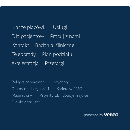
Styczeń
2024
Nasze placówki
Usługi
Dla pacjentów
Pracuj z nami
Listopad
Kontakt
Badania Kliniczne
Teleporady
Plan podziału
Październik
e-rejestracja
Przetargi
Wrzesień
Polityka prywatności
Incydenty
Czerwiec
Deklaracja dostępności
Kariera w EMC
Mapa strony
Projekty UE i dotacje krajowe
Dla akcjonariuszy
Maj
Marzec