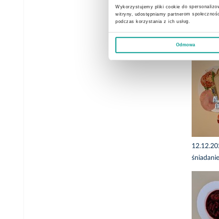
Wykorzystujemy pliki cookie do spersonalizow
witryny, udostępniamy partnerom społecznoś
podczas korzystania z ich usług.
15.12.2
obiad di
Odmowa
12.12.2
śniadani