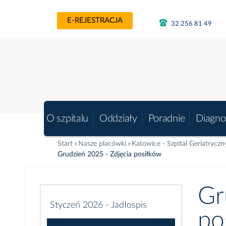
E-REJESTRACJA
32 256 81 49
O szpitalu
Oddziały
Poradnie
Diagno
Start
Nasze placówki
Katowice - Szpital Geriatryczn
Grudzień 2025 - Zdjęcia posiłków
Gr
Styczeń 2026 - Jadłospis
po