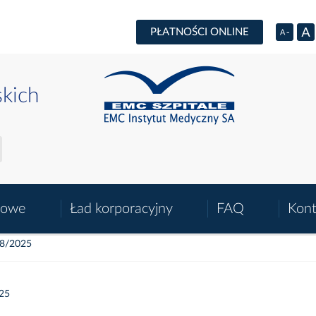
PŁATNOŚCI ONLINE
skich
sowe
Ład korporacyjny
FAQ
Kont
 8/2025
025