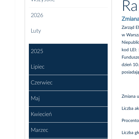
Ra
2026
Zmiana
Zarząd E
Luty
w Warsza
Niepubli
kod LEI:
2025
Fundusze
dzień 10.
Lipiec
posiadają
Czerwiec
Zmiana u
Maj
Liczba ak
Kwiecień
Procento
Marzec
Liczba g