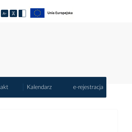
akt
Kalendarz
e-rejestracja