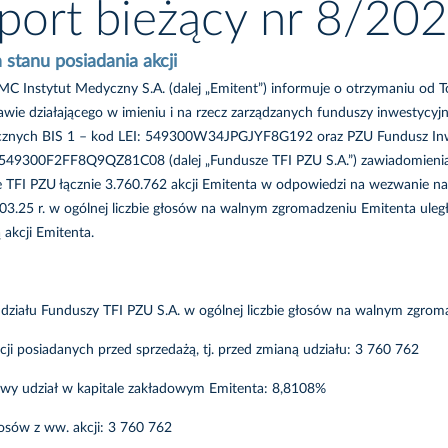
port bieżący nr 8/20
 stanu posiadania akcji
MC Instytut Medyczny S.A. (dalej „Emitent”) informuje o otrzymaniu od 
wie działającego w imieniu i na rzecz zarządzanych funduszy inwestyc
cznych BIS 1 – kod LEI: 549300W34JPGJYF8G192 oraz PZU Fundusz Inw
 549300F2FF8Q9QZ81C08 (dalej „Fundusze TFI PZU S.A.”) zawiadomienia, ż
 TFI PZU łącznie 3.760.762 akcji Emitenta w odpowiedzi na wezwanie na 
03.25 r. w ogólnej liczbie głosów na walnym zgromadzeniu Emitenta uległ 
 akcji Emitenta.
działu Funduszy TFI PZU S.A. w ogólnej liczbie głosów na walnym zgroma
cji posiadanych przed sprzedażą, tj. przed zmianą udziału: 3 760 762
wy udział w kapitale zakładowym Emitenta: 8,8108%
łosów z ww. akcji: 3 760 762