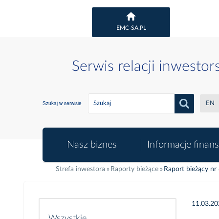
EMC-SA.PL
Serwis relacji inwestor
Szukaj w serwisie
EN
Nasz biznes
Informacje finan
Strefa inwestora
Raporty bieżące
Raport bieżący nr
11.03.2
Wszystkie