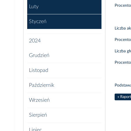
Procento
Luty
Styczeń
Liczba ak
Procento
2024
Liczba gł
Grudzień
Procento
Listopad
Październik
Podstawa
« Rapor
Wrzesień
Sierpień
Lipiec