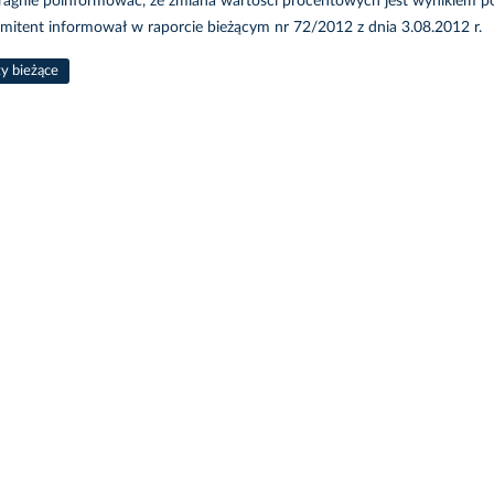
ragnie poinformować, że zmiana wartości procentowych jest wynikiem pod
mitent informował w raporcie bieżącym nr 72/2012 z dnia 3.08.2012 r.
ty bieżące