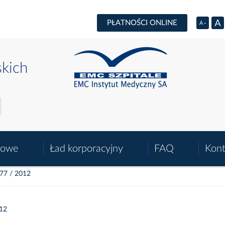
PŁATNOŚCI ONLINE
skich
sowe
Ład korporacyjny
FAQ
Kont
 77 / 2012
012