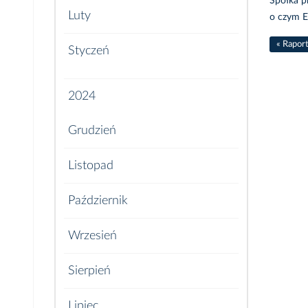
Spółka p
Luty
o czym E
« Rapor
Styczeń
2024
Grudzień
Listopad
Październik
Wrzesień
Sierpień
Lipiec