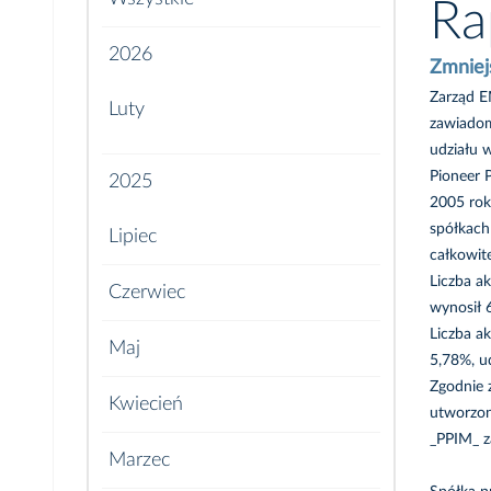
Ra
2026
Zmniej
Zarząd E
Luty
zawiadom
udziału 
Pioneer 
2025
2005 rok
spółkach
Lipiec
całkowit
Liczba a
Czerwiec
wynosił 
Liczba a
Maj
5,78%, u
Zgodnie 
Kwiecień
utworzon
_PPIM_ z
Marzec