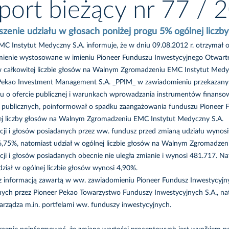
port bieżący nr 77 / 
szenie udziału w głosach poniżej progu 5% ogólnej liczb
MC Instytut Medyczny S.A. informuje, że w dniu 09.08.2012 r. otrzyma
ienie wystosowane w imieniu Pioneer Funduszu Inwestycyjnego Otwarte
w całkowitej liczbie głosów na Walnym Zgromadzeniu EMC Instytut Medy
Pekao Investment Management S.A. _PPIM_ w zawiadomieniu przekazanym z
u o ofercie publicznej i warunkach wprowadzania instrumentów finans
 publicznych, poinformował o spadku zaangażowania funduszu Pioneer 
ej liczby głosów na Walnym Zgromadzeniu EMC Instytut Medyczny S.A.
kcji i głosów posiadanych przez ww. fundusz przed zmianą udziału wynos
6,75%, natomiast udział w ogólnej liczbie głosów na Walnym Zgromadzen
kcji i głosów posiadanych obecnie nie uległa zmianie i wynosi 481.717.
dział w ogólnej liczbie głosów wynosi 4,90%.
z informacją zawartą w ww. zawiadomieniu Pioneer Fundusz Inwestycyjn
ych przez Pioneer Pekao Towarzystwo Funduszy Inwestycyjnych S.A., n
arządza m.in. portfelami ww. funduszy inwestycyjnych.