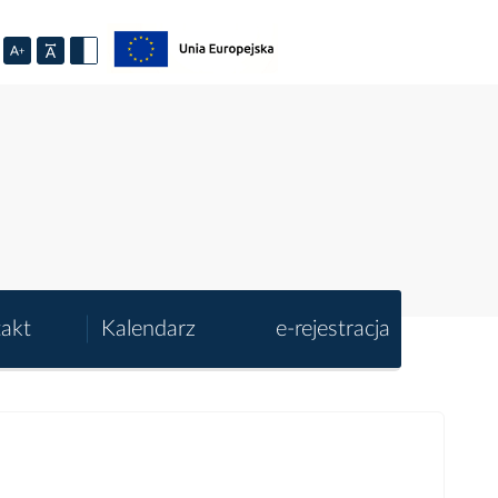
akt
Kalendarz
e-rejestracja