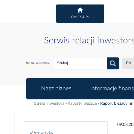
EMC-SA.PL
Serwis relacji inwestor
Szukaj w serwisie
EN
Nasz biznes
Informacje finan
Strefa inwestora
Raporty bieżące
Raport bieżący nr
09.08.2
Wszystkie