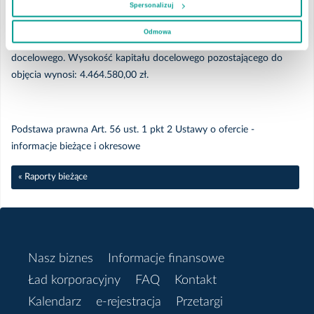
Spersonalizuj
wynosi: 676 207.
Kwiecień
Odmowa
Podwyższenie kapitału zakładowego nastąpiło w ramach kapitału
docelowego. Wysokość kapitału docelowego pozostającego do
Marzec
objęcia wynosi: 4.464.580,00 zł.
Luty
Podstawa prawna Art. 56 ust. 1 pkt 2 Ustawy o ofercie -
informacje bieżące i okresowe
Styczeń
« Raporty bieżące
2024
Grudzień
Nasz biznes
Informacje finansowe
Listopad
Ład korporacyjny
FAQ
Kontakt
Kalendarz
e-rejestracja
Przetargi
Październik