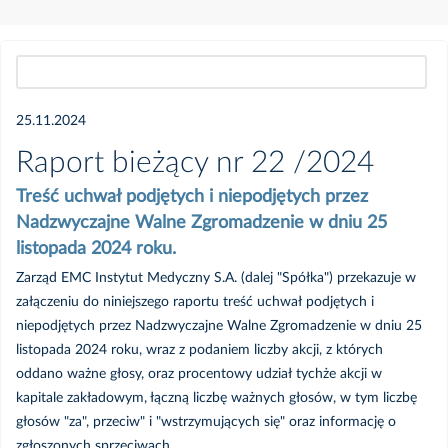
Wszystkie
25.11.2024
2026
Raport bieżący nr 22 /2024
Treść uchwał podjętych i niepodjętych przez
Luty
Nadzwyczajne Walne Zgromadzenie w dniu 25
listopada 2024 roku.
2025
Zarząd EMC Instytut Medyczny S.A. (dalej "Spółka") przekazuje w
załączeniu do niniejszego raportu treść uchwał podjętych i
niepodjętych przez Nadzwyczajne Walne Zgromadzenie w dniu 25
Lipiec
listopada 2024 roku, wraz z podaniem liczby akcji, z których
oddano ważne głosy, oraz procentowy udział tychże akcji w
Czerwiec
kapitale zakładowym, łączną liczbę ważnych głosów, w tym liczbę
głosów "za", przeciw" i "wstrzymujących się" oraz informację o
Maj
zgłoszonych sprzeciwach.