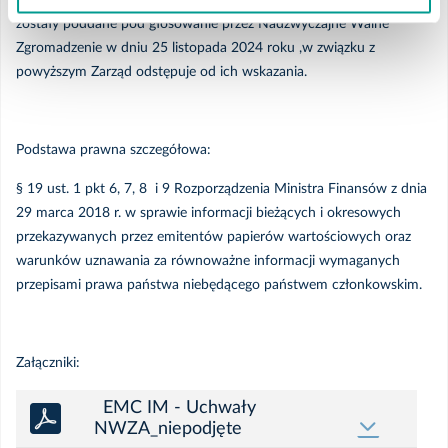
uchwał, których podjęcie przewidziane było w porządku obrad, nie
zostały poddane pod głosowanie przez Nadzwyczajne Walne
Zgromadzenie w dniu 25 listopada 2024 roku ,w związku z
Wrzesień
powyższym Zarząd odstępuje od ich wskazania.
Sierpień
Podstawa prawna szczegółowa:
Lipiec
§ 19 ust. 1 pkt 6, 7, 8 i 9 Rozporządzenia Ministra Finansów z dnia
29 marca 2018 r. w sprawie informacji bieżących i okresowych
Czerwiec
przekazywanych przez emitentów papierów wartościowych oraz
warunków uznawania za równoważne informacji wymaganych
Maj
przepisami prawa państwa niebędącego państwem członkowskim.
Kwiecień
Załączniki:
Styczeń
EMC IM - Uchwały
NWZA_niepodjęte