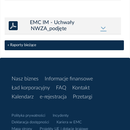
2023
Grudzień
EMC IM - Uchwały
NWZA_podjęte
Listopad
« Raporty bieżące
Październik
Wrzesień
Nasz biznes
Informacje finansowe
Sierpień
Ład korporacyjny
FAQ
Kontakt
Lipiec
Kalendarz
e-rejestracja
Przetargi
Czerwiec
Polityka prywatności
Incydenty
Deklaracja dostępności
Kariera w EMC
Maj
Mapa strony
Projekty UE i dotacje krajowe