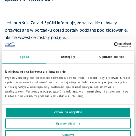
Kwiecień
Jednocześnie Zarząd Spółki informuje, że wszystkie uchwały
Marzec
przewidziane w porządku obrad zostały poddane pod głosowanie,
ale nie wszystkie zostały podjęte.
Luty
Zgoda
Szczegóły
O plikach cookies
Tym samym Zarząd wskazuje treść projektu uchwały, która
Styczeń
poddana była pod głosowanie, a nie została podjęta przez
Niniejsza strona korzysta z plików cookie
Nadzwyczajne Walne Zgromadzenie w dniu 25 listopada 2024
Wykorzystujemy pliki cookie do spersonalizowania treści i reklam, aby oferować funkcje
społecznościowe i analizować ruch w naszej witrynie. Informacje o tym, jak korzystasz
roku wraz z podaniem liczby akcji, z których oddano ważne głosy,
2024
z naszej witryny, udostępniamy partnerom społecznościowym, reklamowym i
oraz procentowy udział tychże akcji w kapitale zakładowym, łączną
analitycznym. Partnerzy mogą połączyć te informacje z innymi danymi otrzymanymi od
Ciebie lub uzyskanymi podczas korzystania z ich usług.
liczbę ważnych głosów, w tym liczbę głosów "za", przeciw" i
Grudzień
"wstrzymujących się";
Zezwól na wszystkie
Listopad
Spersonalizuj
Zarząd wskazuje, że nie wystąpiła sytuacja, w której projekty
Październik
Odmowa