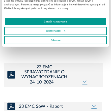
z naszej witryny, udostępniamy partnerom społecznościowym, reklamowym i
analitycznym. Partnerzy mogą połączyć te informacje z innymi danymi otrzymanymi od
wraz raportem biegłego rewidenta stanowią załącznik do
Ciebie lub uzyskanymi podczas korzystania z ich usług.
Kwiecień
niniejszego raportu.
Zezwól na wszystkie
Marzec
Podstawa prawna:
Spersonalizuj
Luty
art. 56 ust. 1 pkt 2 ustawy o ofercie – informacje bieżące i
Odmowa
okresowe.
Styczeń
23 EMC
2024
SPRAWOZDANIE O
WYNAGRODZENIACH
24_10_2024
Grudzień
Listopad
23 EMC SoW - Raport
Październik