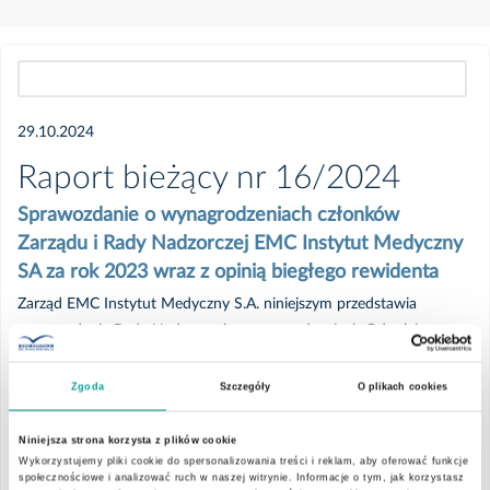
Wszystkie
29.10.2024
2026
Raport bieżący nr 16/2024
Sprawozdanie o wynagrodzeniach członków
Luty
Zarządu i Rady Nadzorczej EMC Instytut Medyczny
SA za rok 2023 wraz z opinią biegłego rewidenta
2025
Zarząd EMC Instytut Medyczny S.A. niniejszym przedstawia
sprawozdanie Rady Nadzorczej o wynagrodzeniach Członków
Zarządu oraz Rady Nadzorczej EMC Instytut Medyczny S.A. za rok
Lipiec
2023 wraz z raportem biegłego rewidenta o sprawozdaniu
Zgoda
Szczegóły
O plikach cookies
wydanym na podstawie art. 90g ust. 10 ustawy z dnia 29 lipca
Czerwiec
2005r. o ofercie publicznej i warunkach wprowadzania
Niniejsza strona korzysta z plików cookie
instrumentów finansowych do zorganizowanego systemu obrotu
Wykorzystujemy pliki cookie do spersonalizowania treści i reklam, aby oferować funkcje
Maj
społecznościowe i analizować ruch w naszej witrynie. Informacje o tym, jak korzystasz
oraz o spółkach publicznych. Sprawozdanie o wynagrodzeniach