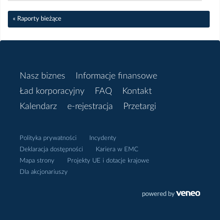
« Raporty bieżące
Wrzesień
Sierpień
Nasz biznes
Informacje finansowe
Lipiec
Ład korporacyjny
FAQ
Kontakt
Kalendarz
e-rejestracja
Przetargi
Czerwiec
Maj
Polityka prywatności
Incydenty
Deklaracja dostępności
Kariera w EMC
Kwiecień
Mapa strony
Projekty UE i dotacje krajowe
Dla akcjonariuszy
Styczeń