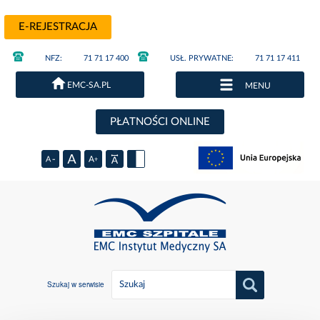
E-REJESTRACJA
NFZ:
71 71 17 400
USŁ. PRYWATNE:
71 71 17 411
EMC-SA.PL
MENU
PŁATNOŚCI ONLINE
Szukaj w serwisie