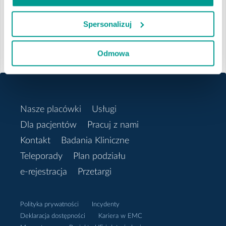
Doktora.
2025
Spersonalizuj
Listopad
« Aktualności
Odmowa
Październik
Wrzesień
Nasze placówki
Usługi
Lipiec
Dla pacjentów
Pracuj z nami
Kontakt
Badania Kliniczne
Czerwiec
Teleporady
Plan podziału
e-rejestracja
Przetargi
Marzec
Luty
Polityka prywatności
Incydenty
Deklaracja dostępności
Kariera w EMC