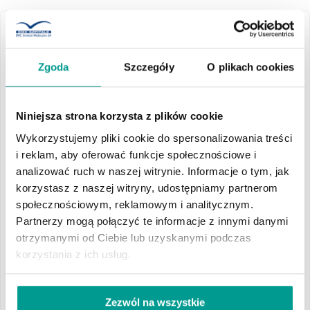
Wszystkie
Zgoda
Szczegóły
O plikach cookies
17.04.2023
2026
Żegnamy dr n. med. Stanisława
Michalskiego: lekarza, kolegę,
Niniejsza strona korzysta z plików cookie
Czerwiec
człowieka o wielkim sercu
Wykorzystujemy pliki cookie do spersonalizowania treści
i reklam, aby oferować funkcje społecznościowe i
Odszedł dr n. med. Stanisław Michalski - wieloletni
Kwiecień
analizować ruch w naszej witrynie. Informacje o tym, jak
kolega i pracownik szpitala w Lubinie
korzystasz z naszej witryny, udostępniamy partnerom
Marzec
społecznościowym, reklamowym i analitycznym.
Załoga i Zarząd Szpitala Regionalnego Centrum Zdrowia w Lubinie
Partnerzy mogą połączyć te informacje z innymi danymi
z wielkim żalem przyjęła informację o śmierci wieloletniego
otrzymanymi od Ciebie lub uzyskanymi podczas
Luty
Pracownika, Kierownika Oddziału Chirurgii Urazowo
korzystania z ich usług.
Ortopedycznej, Lekarza o wielkim sercu, wspaniałego Człowieka
Pana
dr n med. Stanisława Michalskiego.
Styczeń
Składamy wyrazy głębokiego współczucia Najbliższym Pana
Zezwól na wszystkie