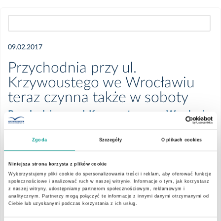
Wszystkie
09.02.2017
2026
Przychodnia przy ul.
Krzywoustego we Wrocławiu
Czerwiec
teraz czynna także w soboty
Przychodnia przy ul. Krzywoustegoe we Wrocławiu
Kwiecień
teraz czynna także w soboty w godzinach 9:00-
12:00
Zgoda
Szczegóły
O plikach cookies
Marzec
Teraz podstawowa opieka medyczna (POZ) w Centrum
Niniejsza strona korzysta z plików cookie
Luty
Medycznym Krzywoustego we Wrocławiu jest dostępna także w
Wykorzystujemy pliki cookie do spersonalizowania treści i reklam, aby oferować funkcje
społecznościowe i analizować ruch w naszej witrynie. Informacje o tym, jak korzystasz
soboty w godzinach 9:00-12:00
z naszej witryny, udostępniamy partnerom społecznościowym, reklamowym i
Styczeń
analitycznym. Partnerzy mogą połączyć te informacje z innymi danymi otrzymanymi od
Konsultacje lekarskie są realizowane odpłatnie oraz w ramach
Ciebie lub uzyskanymi podczas korzystania z ich usług.
opieki abonamentowej
.