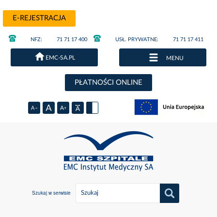
E-REJESTRACJA
NFZ:
71 71 17 400
USŁ. PRYWATNE:
71 71 17 411
EMC-SA.PL
MENU
PŁATNOŚCI ONLINE
Szukaj w serwisie