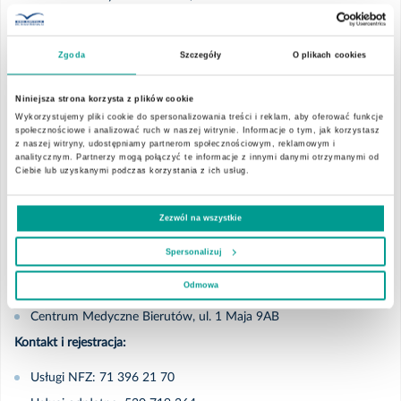
2025
Kontakt i rejestracja:
Usługi NFZ: 71 344 91 44
Zgoda
Szczegóły
O plikach cookies
Listopad
Usługi odpłatne: 71 344 91 33
Niniejsza strona korzysta z plików cookie
OLEŚNICA
Październik
Wykorzystujemy pliki cookie do spersonalizowania treści i reklam, aby oferować funkcje
społecznościowe i analizować ruch w naszej witrynie. Informacje o tym, jak korzystasz
Centrum Medyczne Daszyńskiego, ul. Daszyńskiego 2A
z naszej witryny, udostępniamy partnerom społecznościowym, reklamowym i
analitycznym. Partnerzy mogą połączyć te informacje z innymi danymi otrzymanymi od
Wrzesień
Centrum Medyczne 3 Maja, ul. 3 Maja 43-46A
Ciebie lub uzyskanymi podczas korzystania z ich usług.
Kontakt i rejestracja:
Lipiec
Zezwól na wszystkie
Usługi NFZ: 71 396 21 70
Spersonalizuj
Usługi odpłatne: 71 396 21 71
Czerwiec
BIERUTÓW
Odmowa
Marzec
Centrum Medyczne Bierutów, ul. 1 Maja 9AB
Kontakt i rejestracja:
Luty
Usługi NFZ: 71 396 21 70