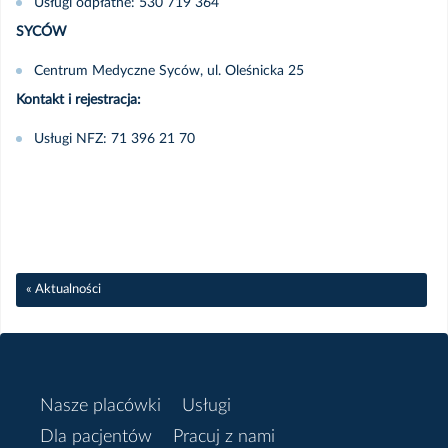
Usługi odpłatne: 530 719 364
Styczeń
SYCÓW
Centrum Medyczne Syców, ul. Oleśnicka 25
2024
Kontakt i rejestracja:
Listopad
Usługi NFZ: 71 396 21 70
Październik
Wrzesień
« Aktualności
Czerwiec
Maj
Nasze placówki
Usługi
Marzec
Dla pacjentów
Pracuj z nami