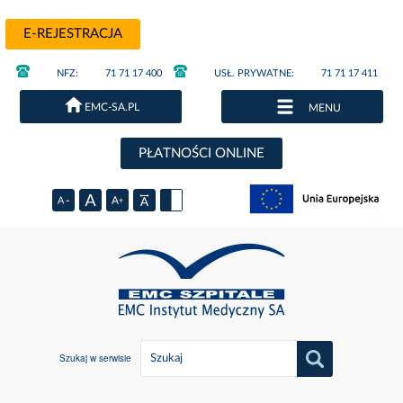
E-REJESTRACJA
NFZ:
71 71 17 400
USŁ. PRYWATNE:
71 71 17 411
EMC-SA.PL
MENU
PŁATNOŚCI ONLINE
Szukaj w serwisie