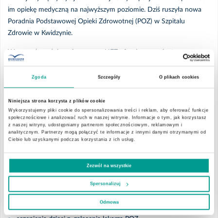
im opiekę medyczną na najwyższym poziomie. Dziś ruszyła nowa
2025
Poradnia Podstawowej Opieki Zdrowotnej (POZ) w Szpitalu
Zdrowie w Kwidzynie.
Listopad
W ramach podpisanej umowy z NFZ oferujemy pacjentom
Październik
bezpłatne świadczenia medyczne w zakresie podstawowej opieki
zdrowotnej (POZ):
Zgoda
Szczegóły
O plikach cookies
Wrzesień
konsultacje lekarza podstawowej opieki zdrowotnej (internisty,
Niniejsza strona korzysta z plików cookie
pediatry, medycyny rodzinnej)
Wykorzystujemy pliki cookie do spersonalizowania treści i reklam, aby oferować funkcje
Lipiec
społecznościowe i analizować ruch w naszej witrynie. Informacje o tym, jak korzystasz
usług pielęgniarki i położnej podstawowej opieki zdrowotnej
z naszej witryny, udostępniamy partnerom społecznościowym, reklamowym i
analitycznym. Partnerzy mogą połączyć te informacje z innymi danymi otrzymanymi od
pomiar wagi
Ciebie lub uzyskanymi podczas korzystania z ich usług.
Czerwiec
pomiar poziomu cukru
pomiar ciśnienia tętniczego
Zezwól na wszystkie
Marzec
EKG z zalecenia lekarza POZ
Spersonalizuj
iniekcje z zalecenia lekarza POZ
Luty
Odmowa
sczepienia dorośli - z zalecenia lekarza POZ