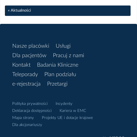
Luty
« Aktualności
2023
Listopad
Nasze placówki
Usługi
Dla pacjentów
Pracuj z nami
Październik
Kontakt
Badania Kliniczne
Teleporady
Plan podziału
Wrzesień
e-rejestracja
Przetargi
Sierpień
Polityka prywatności
Incydenty
Czerwiec
Deklaracja dostępności
Kariera w EMC
Mapa strony
Projekty UE i dotacje krajowe
Dla akcjonariuszy
Maj