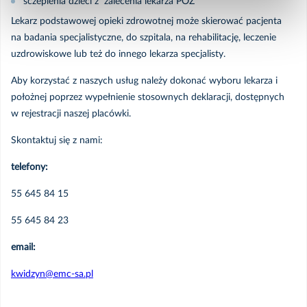
sczepienia dzieci z zalecenia lekarza POZ
Styczeń
Lekarz podstawowej opieki zdrowotnej może skierować pacjenta
na badania specjalistyczne, do szpitala, na rehabilitację, leczenie
uzdrowiskowe lub też do innego lekarza specjalisty.
2024
Aby korzystać z naszych usług należy dokonać wyboru lekarza i
Listopad
położnej poprzez wypełnienie stosownych deklaracji, dostępnych
w rejestracji naszej placówki.
Październik
Skontaktuj się z nami:
telefony:
Wrzesień
55 645 84 15
Czerwiec
55 645 84 23
Maj
email:
kwidzyn@emc-sa.pl
Marzec