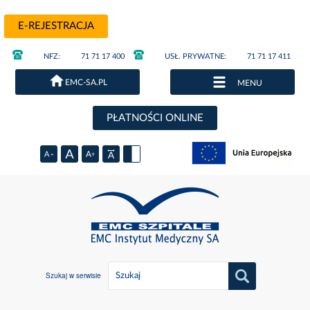
E-REJESTRACJA
NFZ:
71 71 17 400
USŁ. PRYWATNE:
71 71 17 411
EMC-SA.PL
MENU
PŁATNOŚCI ONLINE
Szukaj w serwisie