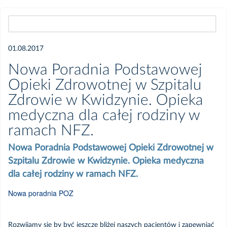
Wszystkie
01.08.2017
2026
Nowa Poradnia Podstawowej
Opieki Zdrowotnej w Szpitalu
Czerwiec
Zdrowie w Kwidzynie. Opieka
medyczna dla całej rodziny w
Kwiecień
ramach NFZ.
Marzec
Nowa Poradnia Podstawowej Opieki Zdrowotnej w
Szpitalu Zdrowie w Kwidzynie. Opieka medyczna
dla całej rodziny w ramach NFZ.
Luty
Nowa poradnia POZ
Styczeń
Rozwijamy się by być jeszcze bliżej naszych pacjentów i zapewniać