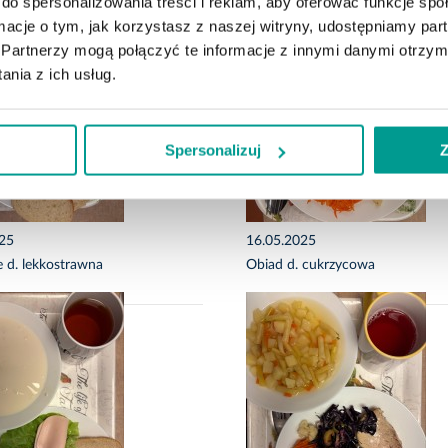
do spersonalizowania treści i reklam, aby oferować funkcje sp
ormacje o tym, jak korzystasz z naszej witryny, udostępniamy p
Partnerzy mogą połączyć te informacje z innymi danymi otrzym
nia z ich usług.
Spersonalizuj
Z
025
16.05.2025
e d. lekkostrawna
Obiad d. cukrzycowa