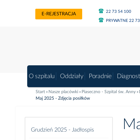
22 73 54 100
E-REJESTRACJA
PRYWATNE 22 73
O szpitalu
Oddziały
Poradnie
Diagnos
Start
Nasze placówki
Piaseczno - Szpital św. Anny
Maj 2025 - Zdjęcia posiłków
Ma
Grudzień 2025 - Jadłospis