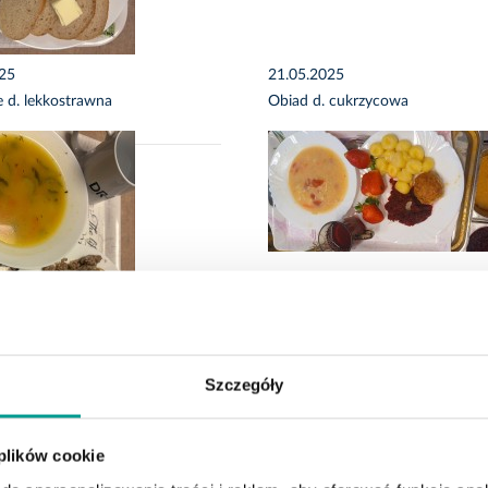
025
21.05.2025
e d. lekkostrawna
Obiad d. cukrzycowa
Szczegóły
025
19.05.2025
 cukrzycowa
Obiad Lekka
 plików cookie