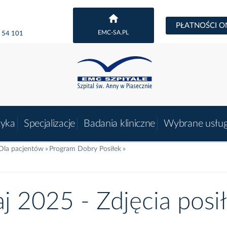
PŁATNOŚCI O
EMC-SA.PL
 54 101
tyka
Specjalizacje
Badania kliniczne
Wybrane usług
Dla pacjentów
Program Dobry Posiłek
j 2025 - Zdjęcia posi