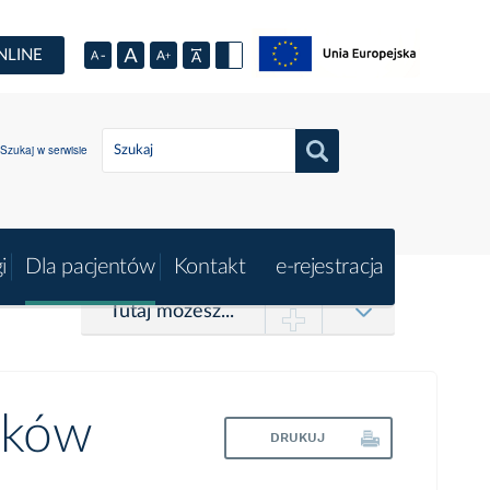
NLINE
Szukaj w serwisie
i
Dla pacjentów
Kontakt
e-rejestracja
Tutaj możesz...
łków
DRUKUJ