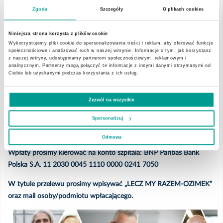
skali zagrożenia prosimy Państwa o pomoc w doposażeniu szpitala
Zgoda
Szczegóły
O plikach cookies
w sprzęt. W obliczu zagrożeń z którymi musimy się mierzyć,
dodatkowy sprzęt specjalistyczny oraz sprzęt ochronny dla
Niniejsza strona korzysta z plików cookie
personelu stanowią realne wsparcie dzięki któremu możemy
Wykorzystujemy pliki cookie do spersonalizowania treści i reklam, aby oferować funkcje
ratować zdrowie i życie naszych pacjentów.
społecznościowe i analizować ruch w naszej witrynie. Informacje o tym, jak korzystasz
z naszej witryny, udostępniamy partnerom społecznościowym, reklamowym i
analitycznym. Partnerzy mogą połączyć te informacje z innymi danymi otrzymanymi od
Liczy się każda złotówka. Z Waszą pomocą może się to udać.
Ciebie lub uzyskanymi podczas korzystania z ich usług.
URATUJMY WSPÓLNIE LUDZKIE
Zezwól na wszystkie
ZDROWIE.
Spersonalizuj
LECZ MY RAZEM!
Odmowa
Wpłaty prosimy kierować na konto szpitala: BNP Paribas Bank
Polska S.A. 11 2030 0045 1110 0000 0241 7050
W tytule przelewu prosimy wpisywać „LECZ MY RAZEM-OZIMEK”
oraz mail osoby/podmiotu wpłacającego.