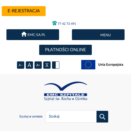
E-REJESTRACJA
77 42 73 491
EMC-SA.PL
MENU
PŁATNOŚCI ONLINE
Szukaj w serwisie