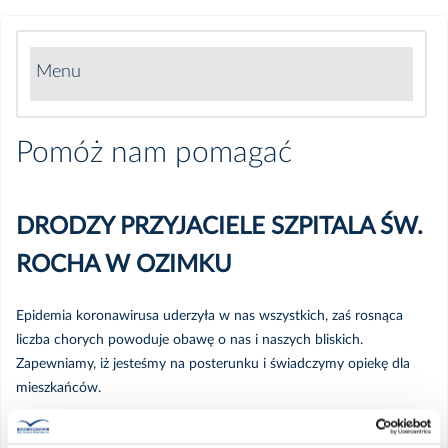
Menu
O szpitalu
Pomóż nam pomagać
Aktualności
DRODZY PRZYJACIELE SZPITALA ŚW.
Pracuj z nami
ROCHA W OZIMKU
Pomóż nam pomagać
Epidemia koronawirusa uderzyła w nas wszystkich, zaś rosnąca
liczba chorych powoduje obawę o nas i naszych bliskich.
Dla pracowników
Zapewniamy, iż jesteśmy na posterunku i świadczymy opiekę dla
mieszkańców.
Projekty i Dofinansowania
Będziemy robić wszystko co w naszej mocy jednak wobec obecnej