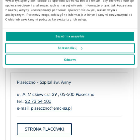
Wykorzystujemy pliki cookie do spersonalizowania treści i reklam, aby oferować funkcje
społecznościowe i analizować ruch w naszej witrynie. Informacje o tym, jak korzystasz
z naszej witryny, udostępniamy partnerom społecznościowym, reklamowym i
Przyjmuje także pacjentów anglojęzycznych.
analitycznym. Partnerzy mogą połączyć te informacje z innymi danymi otrzymanymi od
Ciebie lub uzyskanymi podczas korzystania z ich usług.
Zezwól na wszystkie
Specjalizacje:
Spersonalizuj
alergologia
,
alergologia dziecięca
Odmowa
Placówki:
Piaseczno - Szpital św. Anny
ul. A. Mickiewicza 39 , 05-500 Piaseczno
tel.:
22 73 54 100
e-mail:
piaseczno@emc-sa.pl
STRONA PLACÓWKI