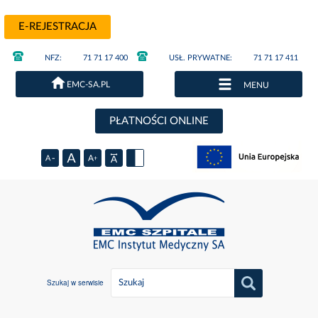
E-REJESTRACJA
NFZ:
71 71 17 400
USŁ. PRYWATNE:
71 71 17 411
EMC-SA.PL
MENU
PŁATNOŚCI ONLINE
Szukaj w serwisie