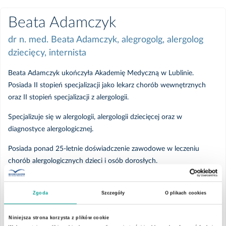
Beata Adamczyk
dr n. med. Beata Adamczyk, alegrogolg, alergolog
dziecięcy, internista
Beata Adamczyk ukończyła Akademię Medyczną w Lublinie.
Posiada II stopień specjalizacji jako lekarz chorób wewnętrznych
oraz II stopień specjalizacji z alergologii.
Specjalizuje się w alergologii, alergologii dziecięcej oraz w
diagnostyce alergologicznej.
Posiada ponad 25-letnie doświadczenie zawodowe w leczeniu
chorób alergologicznych dzieci i osób dorosłych.
Wielokrotnie uczestniczyła w szkoleniach z zakresu alergologii,
immunoterapii oraz pulmonologii.
Zgoda
Szczegóły
O plikach cookies
Konsultuje pacjentów w Poradni Alergologicznej Dziecięcej w
Niniejsza strona korzysta z plików cookie
Szpitalu św. Anny w Piasecznie.